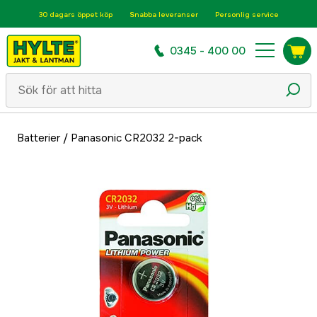
30 dagars öppet köp
Snabba leveranser
Personlig service
0345 - 400 00
Batterier
/
Panasonic CR2032 2-pack