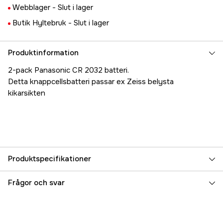
Webblager -
Slut i lager
Butik Hyltebruk -
Slut i lager
Produktinformation
2-pack Panasonic CR 2032 batteri.
Detta knappcellsbatteri passar ex Zeiss belysta
kikarsikten
Produktspecifikationer
Referensnummer
3000002201
Frågor och svar
Tillverkarens artikelnummer
CR2032