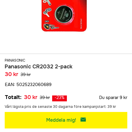
PANASONIC
Panasonic CR2032 2-pack
30 kr
39 kr
EAN
:
5025232060689
Totalt
:
30 kr
39 kr
Du sparar
9 kr
-
23
%
Vårt lägsta pris de senaste 30 dagarna före kampanjstart:
39 kr
Meddela mig!