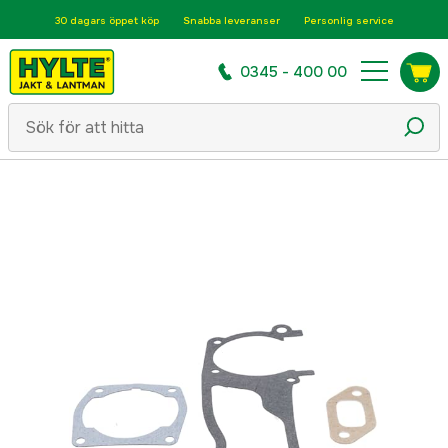
30 dagars öppet köp
Snabba leveranser
Personlig service
0345 - 400 00