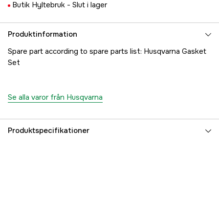
Butik Hyltebruk -
Slut i lager
Produktinformation
Spare part according to spare parts list: Husqvarna Gasket
Set
Se alla varor från Husqvarna
Produktspecifikationer
Referensnummer
1000183274
Tillverkarens artikelnummer
5039785-01
EAN
7391883107560