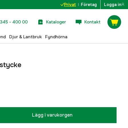
Privat
Företag
Logga in
345 - 400 00
Kataloger
Kontakt
und
Djur & Lantbruk
Fyndhörna
nstycke
Lägg i varukorgen