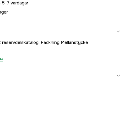
 5-7 vardagar
lager
t reservdelskatalog: Packning Mellanstycke
na
1000171903
ummer
5018621-02
7391883087503