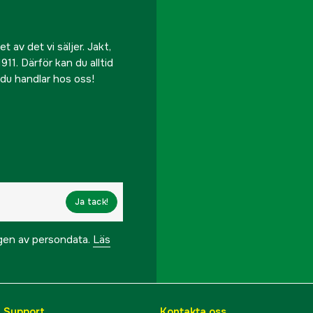
 av det vi säljer. Jakt,
911. Därför kan du alltid
r du handlar hos oss!
Ja tack!
ngen av persondata.
Läs
& Support
Kontakta oss