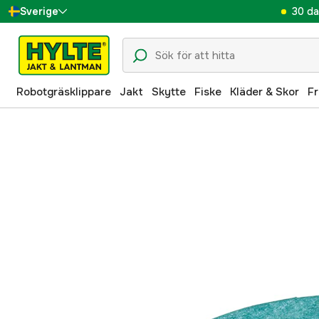
30 da
Sverige
Danmark
Suomi
Robotgräsklippare
Jakt
Skytte
Fiske
Kläder & Skor
Fr
Norge
Deutschland