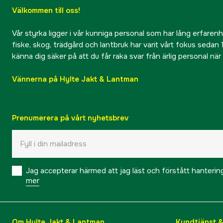
Välkommen till oss!
Vår styrka ligger i vår kunniga personal som har lång erfarenhet
fiske, skog, trädgård och lantbruk har varit vårt fokus sedan 1
känna dig säker på att du får raka svar från ärlig personal nä
Vännerna på Hylte Jakt & Lantman
Prenumerera på vårt nyhetsbrev
Jag accepterar härmed att jag läst och förstått hanteri
mer
Om Hylte Jakt & Lantman
Kundtjänst 