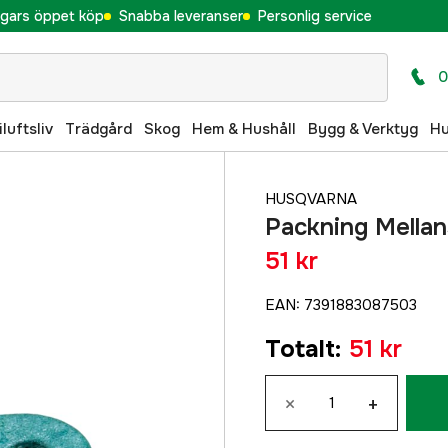
gars öppet köp
Snabba leveranser
Personlig service
0
iluftsliv
Trädgård
Skog
Hem & Hushåll
Bygg & Verktyg
H
HUSQVARNA
Packning Mella
51 kr
EAN
:
7391883087503
Totalt
:
51 kr
×
+