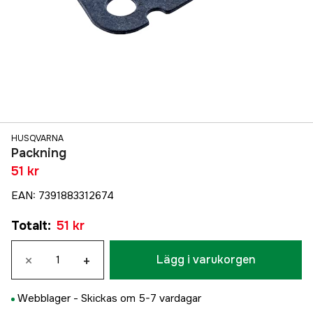
HUSQVARNA
Packning
51 kr
EAN
:
7391883312674
Totalt
:
51 kr
×
+
Lägg i varukorgen
Webblager -
Skickas om 5-7 vardagar