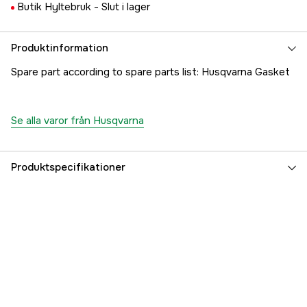
Butik Hyltebruk -
Slut i lager
Produktinformation
Spare part according to spare parts list: Husqvarna Gasket
Se alla varor från Husqvarna
Produktspecifikationer
Referensnummer
1000226436
Tillverkarens artikelnummer
5300192-43
EAN
7391883312674