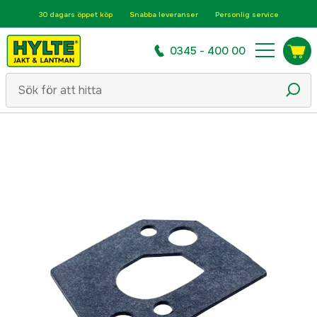
30 dagars öppet köp
Snabba leveranser
Personlig service
0345 - 400 00