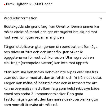
Butik Hyltebruk -
Slut i lager
Produktinformation
Rostskyddande grundfärg från Owatrol. Denna primer kan
målas direkt på metall och ger ett mycket bra skydd mot
rost även om ytan redan är angripen.
Färgen stabiliserar ytan genom sin penetrationsförmåga
och driver ut fukt och och luft från ytan vilket är
byggstenarna för rost och korrosion. Utan syre och en
elektrolyt (exempelvis vatten) kan inte rost uppstå.
Ytan som ska behandlas behöver inte slipas eller blästras
utan det räcker med att den är fettfri och fri från lösa delar.
Färgen kan målas på befintlig rost och är utmärkt för att
kunna övermålas med vilken färg som helst inklusive både
epoxi och andra 2-komponentslacker. Den goda
fästförmågan gör att den kan målas direkt på blanka ytor
som normalt är svåra att måla på.