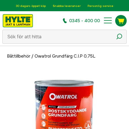
30 dagars öppet köp
Snabba leveranser
Personlig service
0345 - 400 00
Båttillbehör
/
Owatrol Grundfärg C.I.P 0,75L