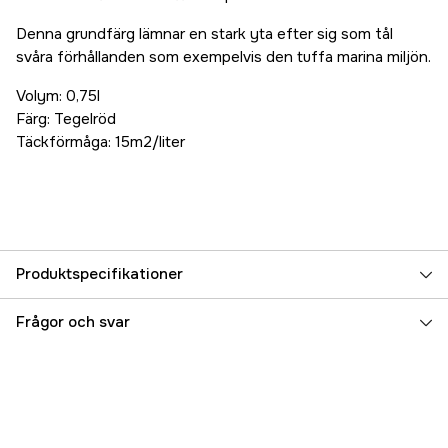
Denna grundfärg lämnar en stark yta efter sig som tål
svåra förhållanden som exempelvis den tuffa marina miljön.
Volym: 0,75l
Färg: Tegelröd
Täckförmåga: 15m2/liter
Produktspecifikationer
Referensnummer
5000083879
Frågor och svar
Tillverkarens artikelnummer
17.22512
EAN
3285820056353