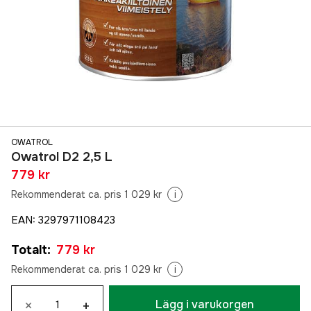
OWATROL
Owatrol D2 2,5 L
779 kr
Rekommenderat ca. pris 1 029 kr
i
EAN
:
3297971108423
Totalt
:
779 kr
Rekommenderat ca. pris 1 029 kr
i
×
+
Lägg i varukorgen