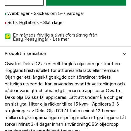
Webblager -
Skickas om 5-7 vardagar
Butik Hyltebruk -
Slut i lager
En månads frivillig självriskförsäkring från
Easy Peasy ingår -
läs mer
Produktinformation
Owatrol Deks D2 är en helt färglös olja som ger träet en
högglansfinish istället för att använda lack eller fernissa.
Oljan ger ett långsiktigt skydd och förstärker träets
naturliga utseende. Kan användas ovanför vattenlinjen och
både invändigt och utvändigt. Innan du applicerar Owatrol
Deks olja D2 ska D1 appliceras. Lätt att underhålla och ger
en slät yta. 1 liter olja räcker till ca 15 kvm. Applicera 3-6
strykningar av Deks Olja D2Låt torka i minst 12 timmar
mellan strykningarnaIngen slipning mellan strykningarnaLåt
torka i minst 3-4 dagar innan användningOBS: oljedropp