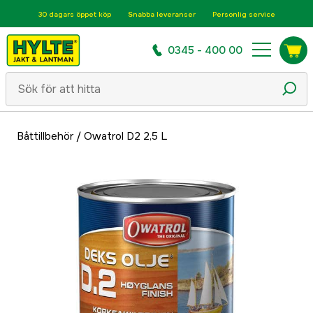
30 dagars öppet köp
Snabba leveranser
Personlig service
0345 - 400 00
Båttillbehör
/
Owatrol D2 2,5 L