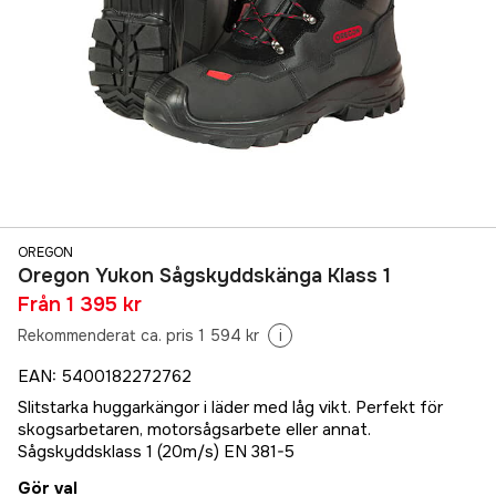
OREGON
Oregon Yukon Sågskyddskänga Klass 1
Från
1 395 kr
Rekommenderat ca. pris 1 594 kr
i
EAN
:
5400182272762
Slitstarka huggarkängor i läder med låg vikt. Perfekt för
skogsarbetaren, motorsågsarbete eller annat.
Sågskyddsklass 1 (20m/s) EN 381-5
Gör val