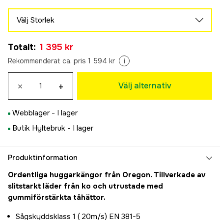
Välj Storlek
40
Totalt
:
1 395 kr
1 395 kr
41
Rekommenderat ca. pris 1 594 kr
i
Tillfälligt slut
1 395 kr
42
×
+
Välj alternativ
1 395 kr
43
Webblager -
I lager
1 395 kr
44
Butik Hyltebruk -
I lager
1 395 kr
45
Produktinformation
1 395 kr
46
Ordentliga huggarkängor från Oregon. Tillverkade av
1 395 kr
slitstarkt läder från ko och utrustade med
gummiförstärkta tåhättor.
Sågskyddsklass 1 ( 20m/s) EN 381-5