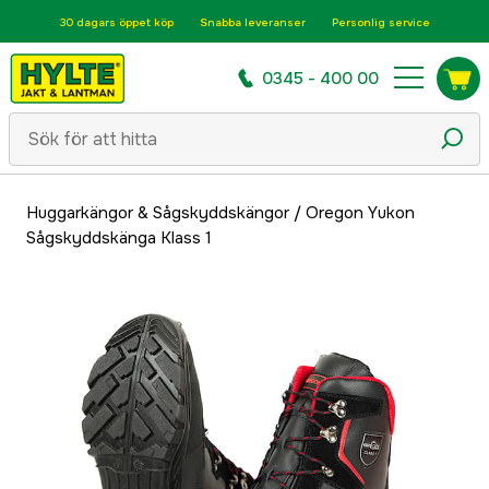
30 dagars öppet köp
Snabba leveranser
Personlig service
0345 - 400 00
Huggarkängor & Sågskyddskängor
/
Oregon Yukon
Sågskyddskänga Klass 1