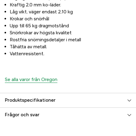
Kraftig 2,0 mm ko-läder.
Låg vikt, väger endast 2,10 kg
Krokar och snörhål
Upp till 65 kg dragmotstånd
Snörkrokar av högsta kvalitet
Rostfria snörningsdetaljer i metall
Tåhätta av metall.
Vattenresistent.
Se alla varor från Oregon
Produktspecifikationer
Typ av skydd
Sågskydd, Tåhätta
Frågor och svar
Typ av sko
Kängor/Halvkängor