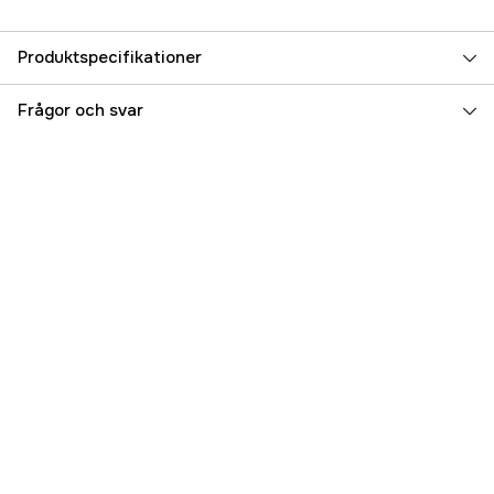
Produktspecifikationer
Referensnummer
1000818498
Frågor och svar
Tillverkarens artikelnummer
Q90407
EAN
5400182185765