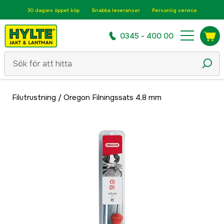
30 dagars öppet köp
Snabba leveranser
Personlig service
0345 - 400 00
Filutrustning
/
Oregon Filningssats 4,8 mm