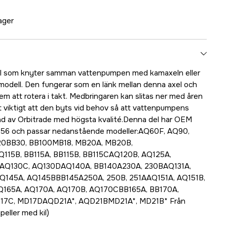
lager
el som knyter samman vattenpumpen med kamaxeln eller
modell. Den fungerar som en länk mellan denna axel och
m att rotera i takt. Medbringaren kan slitas ner med åren
t viktigt att den byts vid behov så att vattenpumpens
kad av Orbitrade med högsta kvalité.Denna del har OEM
56 och passar nedanstående modeller:AQ60F, AQ90,
20BB30, BB100MB18, MB20A, MB20B,
15B, BB115A, BB115B, BB115CAQ120B, AQ125A,
 AQ130C, AQ130DAQ140A, BB140A230A, 230BAQ131A,
AQ145A, AQ145BBB145A250A, 250B, 251AAQ151A, AQ151B,
165A, AQ170A, AQ170B, AQ170CBB165A, BB170A,
7C, MD17DAQD21A*, AQD21BMD21A*, MD21B* Från
eller med kil)