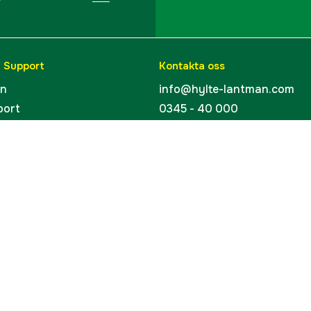
& Support
Kontakta oss
en
info@hylte-lantman.com
port
0345 - 40 000
ingar
Hylte Jakt & Lantman
Hantverksgatan 15
uider
314 34 Hyltebruk
kort