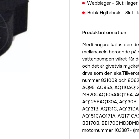
Webblager -
Slut i lager
Butik Hyltebruk -
Slut i 
Produktinformation
Medbringare kallas den d
mellanaxeln beroende på 
vattenpumpen vilket får de
och det är givetvis mycke
drivs som den ska.Tillver
nummer 831009 och 8062
AQ95, AQ95A, AQ110AQ1
MB20CAQ105AAQ115A, AQ1
AQ125BAQ130A, AQ130B,
AQ131B, AQ131C, AQ131D
AQ151CAQ171A, AQ171CAQ
BB170B, BB170CMD3BMD1
motornummer 103387- (imp