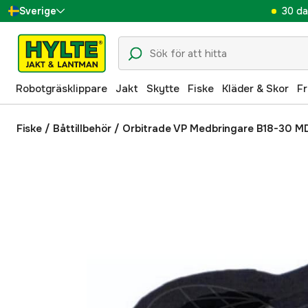
30 da
Sverige
Danmark
Suomi
Robotgräsklippare
Jakt
Skytte
Fiske
Kläder & Skor
Fr
Norge
Deutschland
Fiske
/
Båttillbehör
/
Orbitrade VP Medbringare B18-30 M