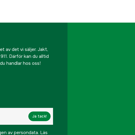
 av det vi säljer. Jakt,
911. Därför kan du alltid
r du handlar hos oss!
Ja tack!
ngen av persondata.
Läs