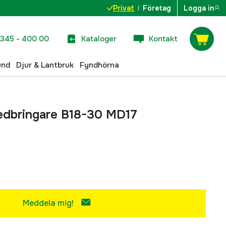
Privat
Företag
Logga in
345 - 400 00
Kataloger
Kontakt
und
Djur & Lantbruk
Fyndhörna
edbringare B18-30 MD17
Meddela mig!