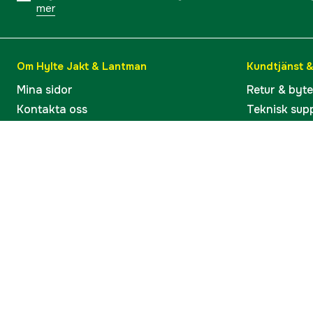
mer
Om Hylte Jakt & Lantman
Kundtjänst 
Mina sidor
Retur & byt
Kontakta oss
Teknisk sup
Verkstaden i Hyltebruk
Bruksanvisn
Jobba hos oss
Artiklar & G
Omdömen och betyg
Varumärken
Våra kataloger
Köp present
Ångra köp