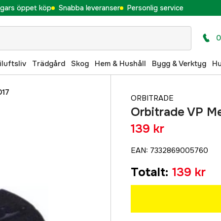
gars öppet köp
Snabba leveranser
Personlig service
0
iluftsliv
Trädgård
Skog
Hem & Hushåll
Bygg & Verktyg
H
D17
ORBITRADE
Orbitrade VP M
139 kr
EAN
:
7332869005760
Totalt
:
139 kr