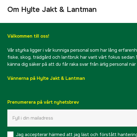
Om Hylte Jakt & Lantman
Välkommen till oss!
Vår styrka ligger i vår kunniga personal som har lång erfarenhet
fiske, skog, trädgård och lantbruk har varit vårt fokus sedan 1
känna dig säker på att du får raka svar från ärlig personal nä
Vännerna på Hylte Jakt & Lantman
Prenumerera på vårt nyhetsbrev
Jag accepterar härmed att jag läst och förstått hanteri