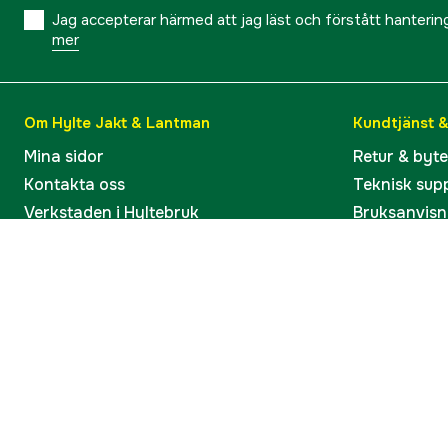
Jag accepterar härmed att jag läst och förstått hanteri
mer
Om Hylte Jakt & Lantman
Kundtjänst 
Mina sidor
Retur & byt
Kontakta oss
Teknisk sup
Verkstaden i Hyltebruk
Bruksanvisn
Jobba hos oss
Artiklar & G
Omdömen och betyg
Varumärken
Våra kataloger
Köp present
Ångra köp