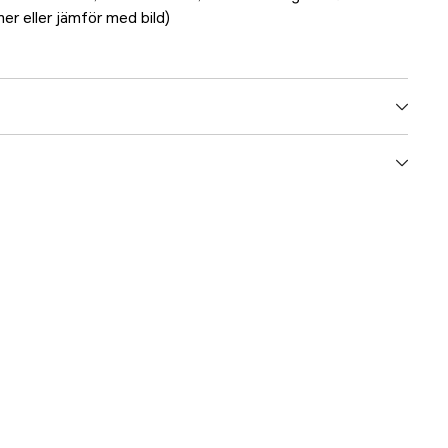
r eller jämför med bild)
5000070735
ummer
17.82545
7332869010108