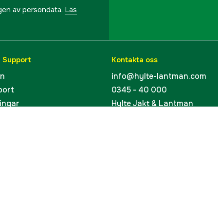
ngen av persondata.
Läs
& Support
Kontakta oss
en
info@hylte-lantman.com
port
0345 - 40 000
ingar
Hylte Jakt & Lantman
Hantverksgatan 15
uider
314 34 Hyltebruk
kort