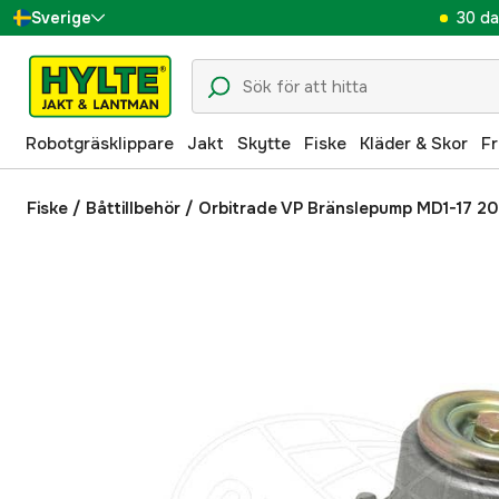
30 da
Sverige
Danmark
Suomi
Robotgräsklippare
Jakt
Skytte
Fiske
Kläder & Skor
Fr
Norge
Deutschland
Fiske
/
Båttillbehör
/
Orbitrade VP Bränslepump MD1-17 2