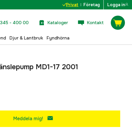
Privat
Företag
Logga in
345 - 400 00
Kataloger
Kontakt
und
Djur & Lantbruk
Fyndhörna
ränslepump MD1-17 2001
Meddela mig!