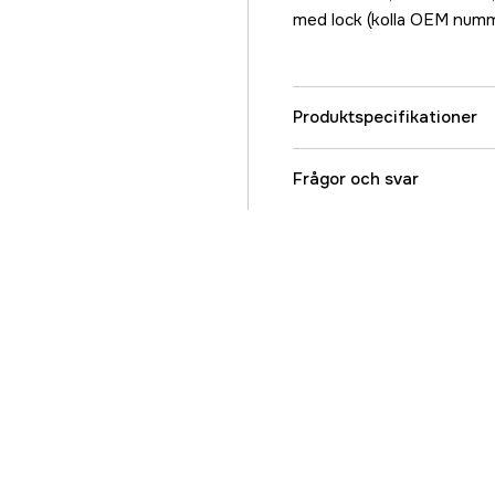
med lock (kolla OEM numme
Produktspecifikationer
Referensnummer
Frågor och svar
Tillverkarens artikeln
EAN