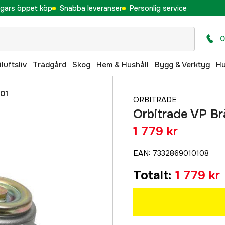
gars öppet köp
Snabba leveranser
Personlig service
0
iluftsliv
Trädgård
Skog
Hem & Hushåll
Bygg & Verktyg
H
001
ORBITRADE
Orbitrade VP B
1 779 kr
EAN
:
7332869010108
Totalt
:
1 779 kr