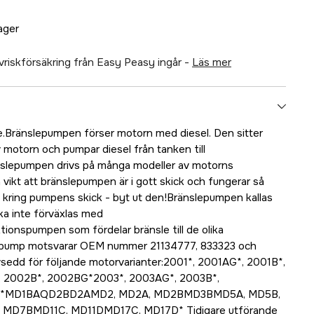
lager
älvriskförsäkring från Easy Peasy ingår -
läs mer
de.Bränslepumpen förser motorn med diesel. Den sitter
 motorn och pumpar diesel från tanken till
slepumpen drivs på många modeller av motorns
 vikt att bränslepumpen är i gott skick och fungerar så
 kring pumpens skick - byt ut den!Bränslepumpen kallas
ka inte förväxlas med
ionspumpen som fördelar bränsle till de olika
lepump motsvarar OEM nummer 21134777, 833323 och
vsedd för följande motorvarianter:2001*, 2001AG*, 2001B*,
 2002B*, 2002BG*2003*, 2003AG*, 2003B*,
B*MD1BAQD2BD2AMD2, MD2A, MD2BMD3BMD5A, MD5B,
D7BMD11C, MD11DMD17C, MD17D* Tidigare utförande