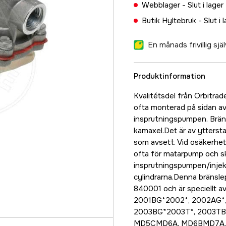
Webblager -
Slut i lager
Butik Hyltebruk -
Slut i 
En månads frivillig sj
Produktinformation
Kvalitétsdel från Orbitra
ofta monterad på sidan av
insprutningspumpen. Brän
kamaxel.Det är av yttersta
som avsett. Vid osäkerhet
ofta för matarpump och s
insprutningspumpen/injekt
cylindrarna.Denna bräns
840001 och är speciellt a
2001BG*2002*, 2002AG*,
2003BG*2003T*, 2003T
MD5CMD6A, MD6BMD7A, M