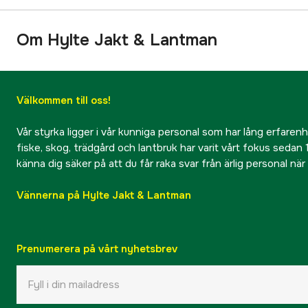
Om Hylte Jakt & Lantman
Välkommen till oss!
Vår styrka ligger i vår kunniga personal som har lång erfarenhet
fiske, skog, trädgård och lantbruk har varit vårt fokus sedan 1
känna dig säker på att du får raka svar från ärlig personal nä
Vännerna på Hylte Jakt & Lantman
Prenumerera på vårt nyhetsbrev