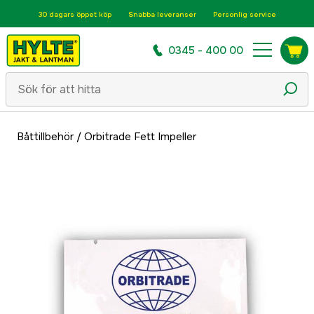
30 dagars öppet köp
Snabba leveranser
Personlig service
0345 - 400 00
Båttillbehör
/
Orbitrade Fett Impeller