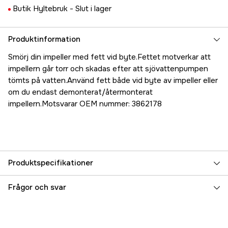
Butik Hyltebruk -
Slut i lager
Produktinformation
Smörj din impeller med fett vid byte.Fettet motverkar att
impellern går torr och skadas efter att sjövattenpumpen
tömts på vatten.Använd fett både vid byte av impeller eller
om du endast demonterat/återmonterat
impellern.Motsvarar OEM nummer: 3862178
Produktspecifikationer
Referensnummer
5000070746
Frågor och svar
Tillverkarens artikelnummer
17.82560