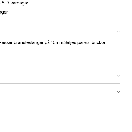
 5-7 vardagar
lager
 Passar bränsleslangar på 10mm.Säljes parvis, brickor
F
5000070400
ummer
22141
7332869032971