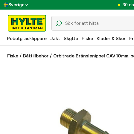
30 da
Sverige
Danmark
Suomi
Robotgräsklippare
Jakt
Skytte
Fiske
Kläder & Skor
Fr
Norge
Deutschland
Fiske
/
Båttillbehör
/
Orbitrade Bränslenippel CAV 10mm, p