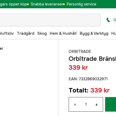
gars öppet köp
Snabba leveranser
Personlig service
0
iluftsliv
Trädgård
Skog
Hem & Hushåll
Bygg & Verktyg
H
ar
ORBITRADE
Orbitrade Bräns
339 kr
EAN
:
7332869032971
Totalt
:
339 kr
×
+