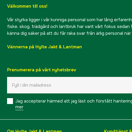
Välkommen till oss!
Vår styrka ligger i vår kunniga personal som har lång erfarenhet
fiske, skog, trädgård och lantbruk har varit vårt fokus sedan 1
känna dig säker på att du får raka svar från ärlig personal nä
Vännerna på Hylte Jakt & Lantman
Prenumerera på vårt nyhetsbrev
Jag accepterar härmed att jag läst och förstått hanteri
mer
Om Hylte Jakt & Lantman
Kundtjänst 