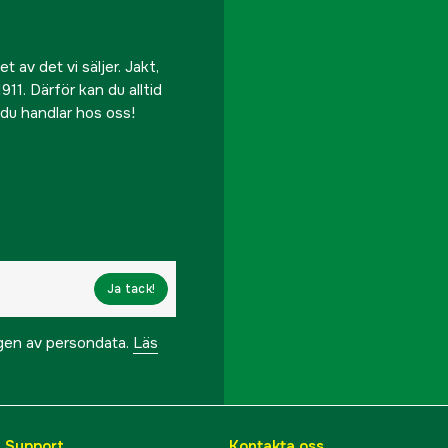
 av det vi säljer. Jakt,
911. Därför kan du alltid
r du handlar hos oss!
Ja tack!
ngen av persondata.
Läs
& Support
Kontakta oss