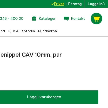
Privat
Företag
Logga in
345 - 400 00
Kataloger
Kontakt
und
Djur & Lantbruk
Fyndhörna
lenippel CAV 10mm, par
Lägg i varukorgen