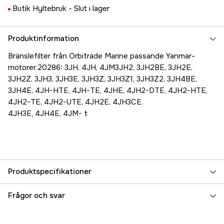
Butik Hyltebruk -
Slut i lager
Produktinformation
Bränslefilter från Orbitrade Marine passande Yanmar-
motorer.20286: 3JH, 4JH, 4JM3JH2, 3JH2BE, 3JH2E,
3JH2Z, 3JH3, 3JH3E, 3JH3Z, 3JH3Z1, 3JH3Z2, 3JH4BE,
3JH4E, 4JH-HTE, 4JH-TE, 4JHE, 4JH2-DTE, 4JH2-HTE,
4JH2-TE, 4JH2-UTE, 4JH2E, 4JH3CE.
4JH3E, 4JH4E, 4JM- t
Produktspecifikationer
Referensnummer
5000017252
Frågor och svar
Tillverkarens artikelnummer
8-55712