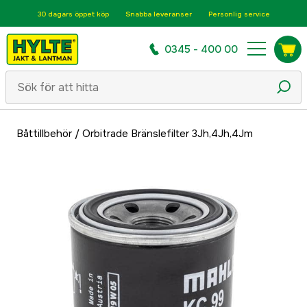
30 dagars öppet köp
Snabba leveranser
Personlig service
0345 - 400 00
Båttillbehör
/
Orbitrade Bränslefilter 3Jh,4Jh,4Jm