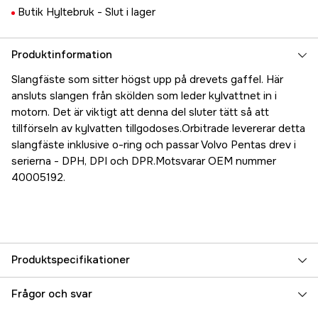
Butik Hyltebruk -
Slut i lager
Produktinformation
Slangfäste som sitter högst upp på drevets gaffel. Här
ansluts slangen från skölden som leder kylvattnet in i
motorn. Det är viktigt att denna del sluter tätt så att
tillförseln av kylvatten tillgodoses.Orbitrade levererar detta
slangfäste inklusive o-ring och passar Volvo Pentas drev i
serierna - DPH, DPI och DPR.Motsvarar OEM nummer
40005192.
Produktspecifikationer
Referensnummer
5000070754
Frågor och svar