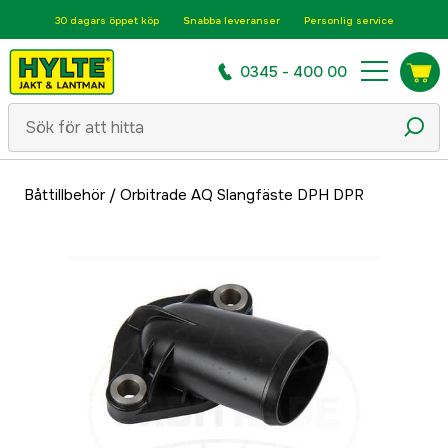
30 dagars öppet köp
Snabba leveranser
Personlig service
0345 - 400 00
Båttillbehör
/
Orbitrade AQ Slangfäste DPH DPR