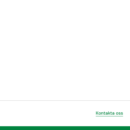
ummer
17.4535
7350029450069
Kontakta oss