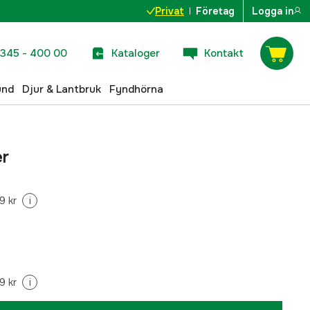
Privat
Företag
Logga in
345 - 400 00
Kataloger
Kontakt
und
Djur & Lantbruk
Fyndhörna
er
9 kr
i
9 kr
i