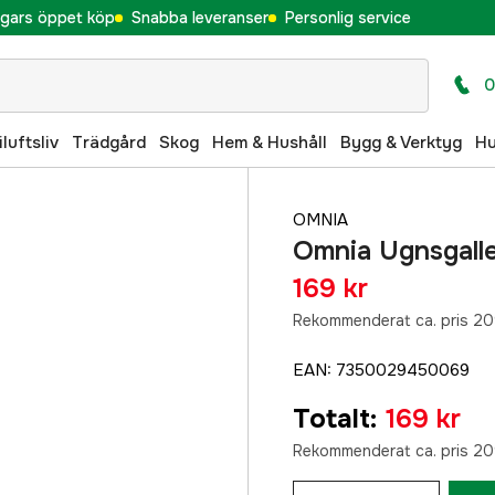
gars öppet köp
Snabba leveranser
Personlig service
0
iluftsliv
Trädgård
Skog
Hem & Hushåll
Bygg & Verktyg
H
OMNIA
Omnia Ugnsgall
169 kr
Rekommenderat ca. pris 20
EAN
:
7350029450069
Totalt
:
169 kr
Rekommenderat ca. pris 20