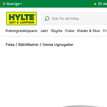
30 da
Sverige
Danmark
Suomi
Robotgräsklippare
Jakt
Skytte
Fiske
Kläder & Skor
Fr
Norge
Deutschland
Fiske
/
Båttillbehör
/
Omnia Ugnsgaller