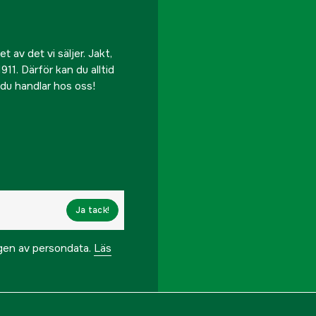
 av det vi säljer. Jakt,
911. Därför kan du alltid
r du handlar hos oss!
Ja tack!
ngen av persondata.
Läs