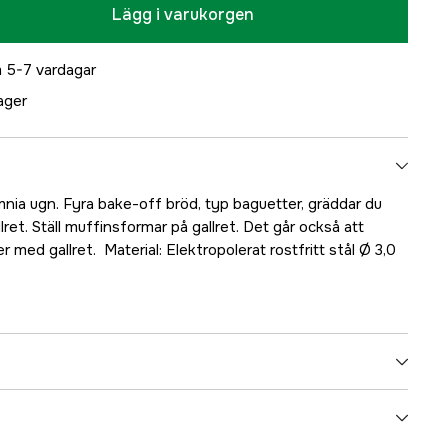
Lägg i varukorgen
 5-7 vardagar
lager
 Omnia ugn. Fyra bake-off bröd, typ baguetter, gräddar du
ret. Ställ muffinsformar på gallret. Det går också att
 med gallret. Material: Elektropolerat rostfritt stål Ø 3,0
5000021972