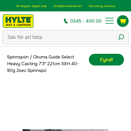
30 dagars öppet köp
Snabba leveranser
Personlig service
0345 - 400 00
Spinnspön
/
Okuma Guide Select
Fynd!
Heavy Casting 7'3" 221cm XXH 40-
90g 2sec Spinnspö