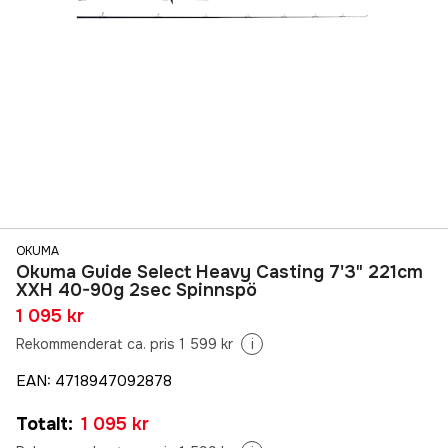
OKUMA
Okuma Guide Select Heavy Casting 7'3" 221cm
XXH 40-90g 2sec Spinnspö
1 095 kr
Rekommenderat ca. pris 1 599 kr
i
EAN
:
4718947092878
Totalt
:
1 095 kr