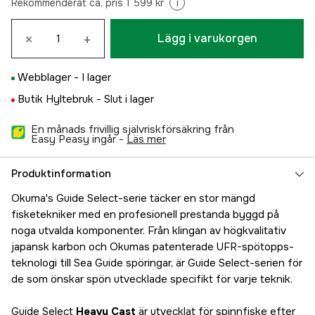
Rekommenderat ca. pris 1 599 kr
i
×
+
Lägg i varukorgen
Webblager -
I lager
Butik Hyltebruk -
Slut i lager
En månads frivillig självriskförsäkring från
Easy Peasy ingår -
läs mer
Produktinformation
Okuma's Guide Select-serie täcker en stor mängd
fisketekniker med en profesionell prestanda byggd på
noga utvalda komponenter. Från klingan av högkvalitativ
japansk karbon och Okumas patenterade UFR-spötopps-
teknologi till Sea Guide spöringar, är Guide Select-serien för
de som önskar spön utvecklade specifikt för varje teknik.
Guide Select
Heavy Cast
är utvecklat för spinnfiske efter