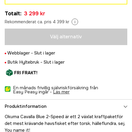
5NII RH (Höger)
Tillfälligt slut
Totalt
:
3 299 kr
3 299 kr
5NIILX LH (Vänster)
Rekommenderat ca. pris 4 399 kr
i
Tillfälligt slut
4 399 kr
Välj alternativ
Webblager -
Slut i lager
Butik Hyltebruk -
Slut i lager
FRI FRAKT!
En månads frivillig självriskförsäkring från
Easy Peasy ingår -
läs mer
Produktinformation
Okuma Cavalla Blue 2-Speed är ett 2 växlat kraftpaketför
det mest krävande havsfisket efter torsk, hälleflundra, sej,
You name it!