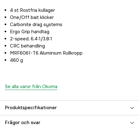
4 st Rostfria kullager
One/Off bait klicker
Carbonite drag systems
Ergo Grip handtag
2-speed, 6,4:1/3,8:1
CRC behandling
MRF6061-T6 Aluminium Rullkropp
460 g
Se alla varor från Okuma
Produktspecifikationer
Vikt (g)
460 g
Frågor och svar
Referensnummer
5000054070