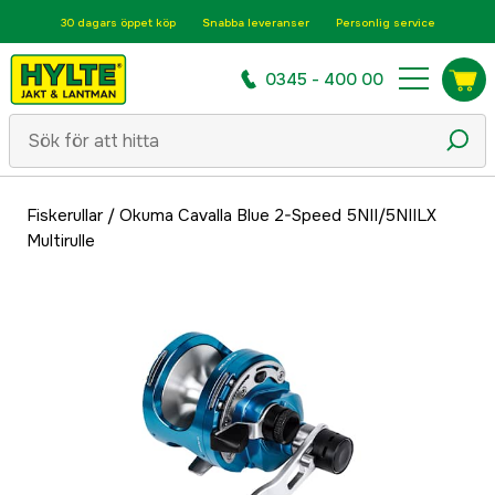
30 dagars öppet köp
Snabba leveranser
Personlig service
0345 - 400 00
Fiskerullar
/
Okuma Cavalla Blue 2-Speed 5NII/5NIILX
Multirulle