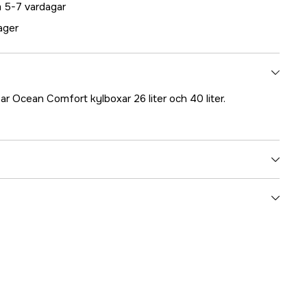
 5-7 vardagar
lager
ar Ocean Comfort kylboxar 26 liter och 40 liter.
5000021795
ummer
17.48291
7070893314495