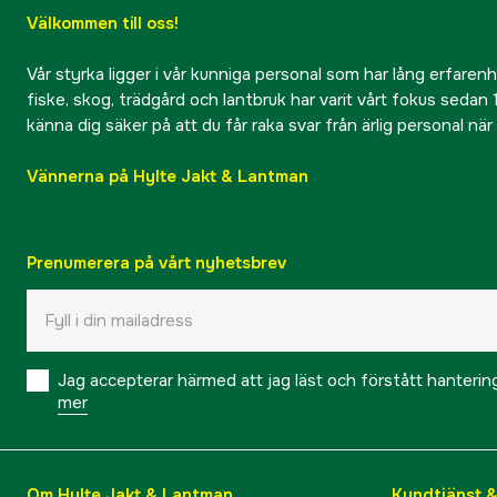
Välkommen till oss!
Vår styrka ligger i vår kunniga personal som har lång erfarenhet
fiske, skog, trädgård och lantbruk har varit vårt fokus sedan 1
känna dig säker på att du får raka svar från ärlig personal nä
Vännerna på Hylte Jakt & Lantman
Prenumerera på vårt nyhetsbrev
Jag accepterar härmed att jag läst och förstått hanteri
mer
Om Hylte Jakt & Lantman
Kundtjänst 