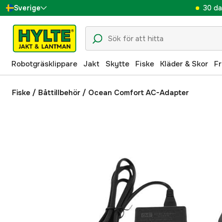
30 da
Sverige
Danmark
Suomi
Robotgräsklippare
Jakt
Skytte
Fiske
Kläder & Skor
Fr
Norge
Deutschland
Fiske
/
Båttillbehör
/
Ocean Comfort AC-Adapter