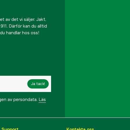
 av det vi säljer. Jakt,
911. Därför kan du alltid
r du handlar hos oss!
Ja tack!
ngen av persondata.
Läs
& Support
Kontakta oss