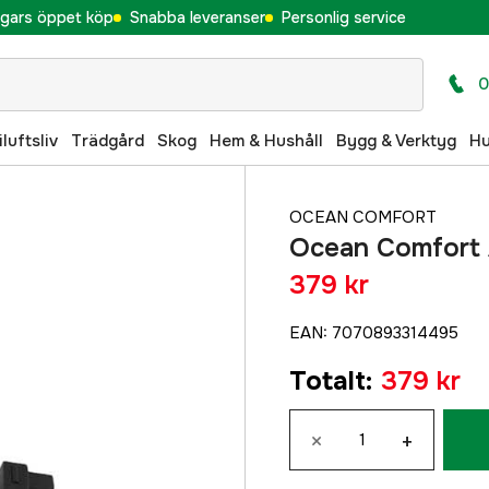
gars öppet köp
Snabba leveranser
Personlig service
0
iluftsliv
Trädgård
Skog
Hem & Hushåll
Bygg & Verktyg
H
OCEAN COMFORT
Ocean Comfort
379 kr
EAN
:
7070893314495
Totalt
:
379 kr
×
+