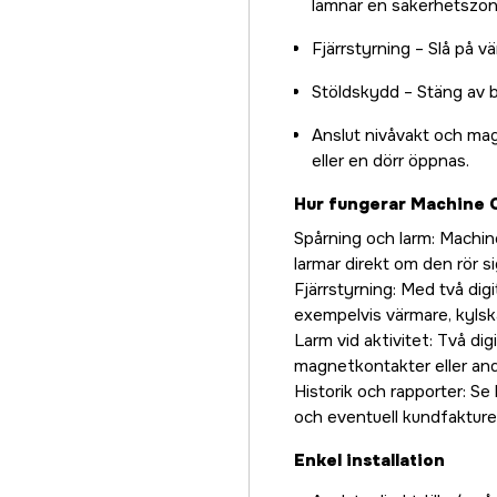
lämnar en säkerhetszon
Fjärrstyrning – Slå på v
Stöldskydd – Stäng av b
Anslut nivåvakt och ma
eller en dörr öppnas.
Hur fungerar Machine
Spårning och larm: Machine
larmar direkt om den rör s
Fjärrstyrning: Med två dig
exempelvis värmare, kylsk
Larm vid aktivitet: Två dig
magnetkontakter eller andr
Historik och rapporter: Se 
och eventuell kundfakture
Enkel installation