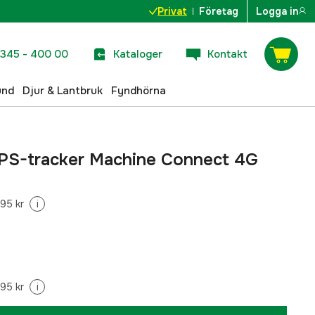
Privat
Företag
Logga in
345 - 400 00
Kataloger
Kontakt
und
Djur & Lantbruk
Fyndhörna
PS-tracker Machine Connect 4G
95 kr
i
95 kr
i