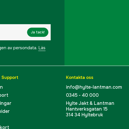
Ja tack!
ngen av persondata.
Läs
& Support
Kontakta oss
en
info@hylte-lantman.com
port
0345 - 40 000
ingar
Hylte Jakt & Lantman
Hantverksgatan 15
uider
314 34 Hyltebruk
kort