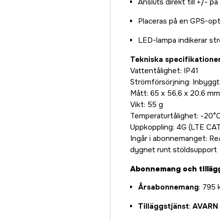
Ansluts direkt till +/- på
Placeras på en GPS-opti
LED-lampa indikerar strö
Tekniska specifikatione
Vattentålighet: IP41
Strömförsörjning: Inbyggt
Mått: 65 x 56,6 x 20,6 mm
Vikt: 55 g
Temperaturtålighet: -20°C 
Uppkoppling: 4G (LTE CA
Ingår i abonnemanget: Rea
dygnet runt stöldsupport
Abonnemang och tilläg
Årsabonnemang
: 795 
Tilläggstjänst
:
AVARN 