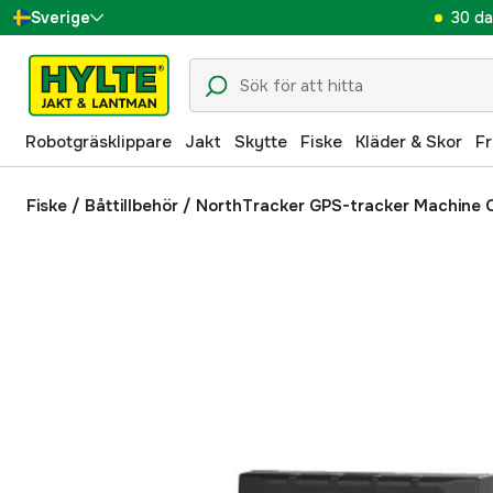
30 da
Sverige
Danmark
Suomi
Robotgräsklippare
Jakt
Skytte
Fiske
Kläder & Skor
Fr
Norge
Deutschland
Fiske
/
Båttillbehör
/
NorthTracker GPS-tracker Machine 