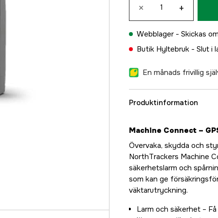
×
+
Webblager -
Skickas om
Butik Hyltebruk -
Slut i 
En månads frivillig sj
Produktinformation
Machine Connect – GPS
Övervaka, skydda och styr 
NorthTrackers Machine Co
säkerhetslarm och spårnin
som kan ge försäkringsfö
väktarutryckning.
Larm och säkerhet – Få 