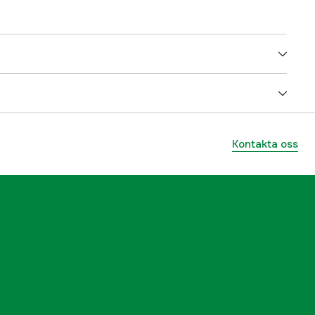
5000128828
ummer
14801
Kontakta oss
7350086650020