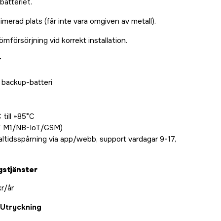
 batteriet.
merad plats (får inte vara omgiven av metall).
mförsörjning vid korrekt installation.
r
 backup-batteri
till +85°C
T M1/NB-IoT/GSM)
ltidsspårning via app/webb, support vardagar 9-17,
gstjänster
kr/år
Utryckning