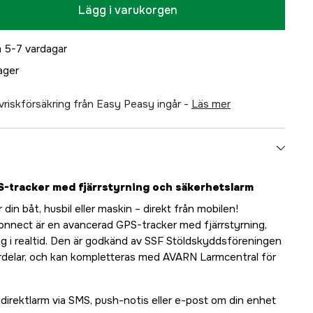
Lägg i varukorgen
 5-7 vardagar
lager
älvriskförsäkring från Easy Peasy ingår -
läs mer
-tracker med fjärrstyrning och säkerhetslarm
din båt, husbil eller maskin – direkt från mobilen!
nnect är en avancerad GPS-tracker med fjärrstyrning,
g i realtid. Den är godkänd av SSF Stöldskyddsföreningen
rdelar, och kan kompletteras med AVARN Larmcentral för
direktlarm via SMS, push-notis eller e-post om din enhet