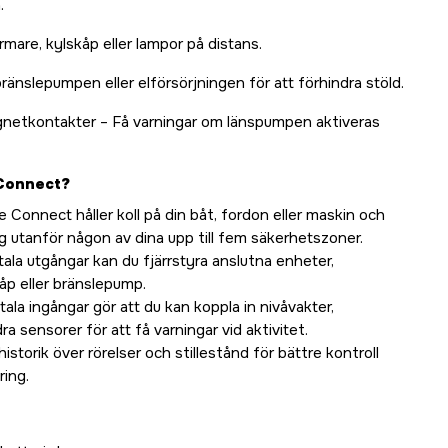
.
ärmare, kylskåp eller lampor på distans.
ränslepumpen eller elförsörjningen för att förhindra stöld.
gnetkontakter – Få varningar om länspumpen aktiveras
 Connect?
 Connect håller koll på din båt, fordon eller maskin och
ig utanför någon av dina upp till fem säkerhetszoner.
itala utgångar kan du fjärrstyra anslutna enheter,
åp eller bränslepump.
itala ingångar gör att du kan koppla in nivåvakter,
a sensorer för att få varningar vid aktivitet.
historik över rörelser och stillestånd för bättre kontroll
ring.