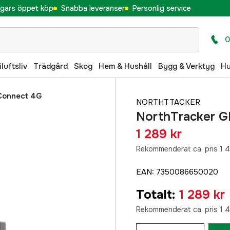
gars öppet köp
Snabba leveranser
Personlig service
0
iluftsliv
Trädgård
Skog
Hem & Hushåll
Bygg & Verktyg
H
Connect 4G
NORTHTTACKER
NorthTracker G
1 289 kr
Rekommenderat ca. pris 1 4
EAN
:
7350086650020
Totalt
:
1 289 kr
Rekommenderat ca. pris 1 4