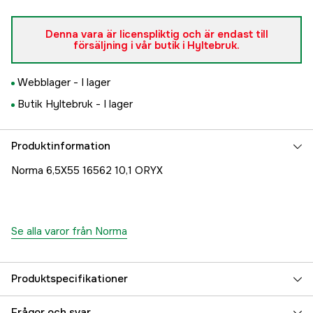
Denna vara är licenspliktig och är endast till
försäljning i vår butik i Hyltebruk.
Webblager -
I lager
Butik Hyltebruk -
I lager
Produktinformation
Norma 6,5X55 16562 10,1 ORYX
Se alla varor från Norma
Produktspecifikationer
Typ av ammunition
Jakt
Frågor och svar