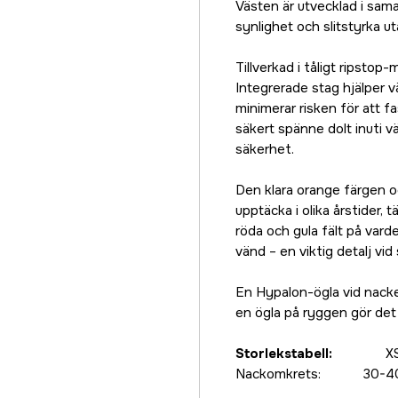
Västen är utvecklad i sam
synlighet och slitstyrka u
Tillverkad i tåligt ripstop
Integrerade stag hjälper 
minimerar risken för att f
säkert spänne dolt inuti v
säkerhet.
Den klara orange färgen o
upptäcka i olika årstider,
röda och gula fält på varde
vänd – en viktig detalj vid
En Hypalon-ögla vid nacke
en ögla på ryggen gör det m
Storlekstabell:
X
Nackomkrets: 30-40