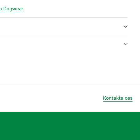
top Dogwear
Hund
3000063932
ummer
4550
7071652045506
Kontakta oss