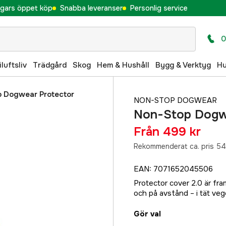
gars öppet köp
Snabba leveranser
Personlig service
0
iluftsliv
Trädgård
Skog
Hem & Hushåll
Bygg & Verktyg
H
 Dogwear Protector
NON-STOP DOGWEAR
Non-Stop Dogwe
Från
499 kr
Rekommenderat ca. pris 54
EAN
:
7071652045506
Protector cover 2.0 är fr
och på avstånd – i tät veg
Gör val