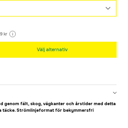
Slutsåld
9 kr
i
Välj alternativ
und genom fält, skog, vägkanter och årstider med detta
ga täcke. Strömlinjeformat för bekymmersfri