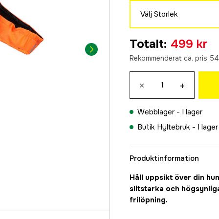
Välj Storlek
2XS
Totalt
:
499 kr
549 kr
Rekommenderat ca. pris 54
XS
499 kr
×
+
S
499 kr
Webblager -
I lager
M
Butik Hyltebruk -
I lager
499 kr
L
499 kr
Produktinformation
XL
Håll uppsikt över din h
499 kr
slitstarka och högsynli
frilöpning.