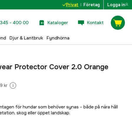
Privat
Företag
Logga in
345 - 400 00
Kataloger
Kontakt
und
Djur & Lantbruk
Fyndhörna
ar Protector Cover 2.0 Orange
9 kr
i
amtagen för hundar som behöver synas – både på nära håll
etation, skog eller öppet landskap.