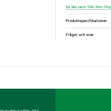
Se alla varor från Non-S
Produktspecifikationer
Djurtyp
Frågor och svar
Referensnummer
Tillverkarens artikeln
EAN
 av det vi säljer. Jakt,