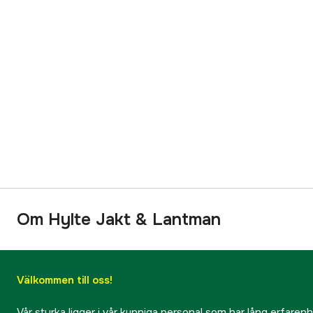
Om Hylte Jakt & Lantman
Välkommen till oss!
Vår styrka ligger i vår kunniga personal som har lång erfarenhet