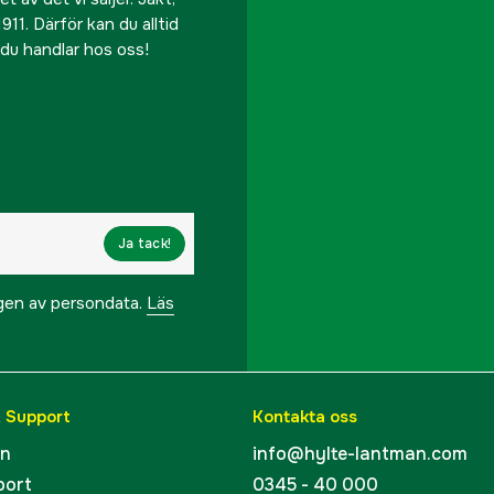
911. Därför kan du alltid
r du handlar hos oss!
Ja tack!
ngen av persondata.
Läs
& Support
Kontakta oss
en
info@hylte-lantman.com
port
0345 - 40 000