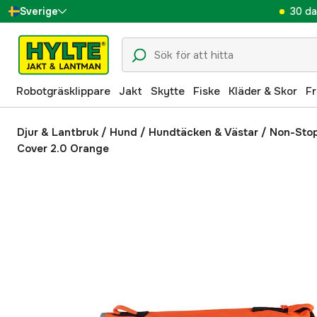
30 da
Sverige
Danmark
Suomi
Robotgräsklippare
Jakt
Skytte
Fiske
Kläder & Skor
Fr
Norge
Deutschland
Djur & Lantbruk
/
Hund
/
Hundtäcken & Västar
/
Non-Stop
Cover 2.0 Orange