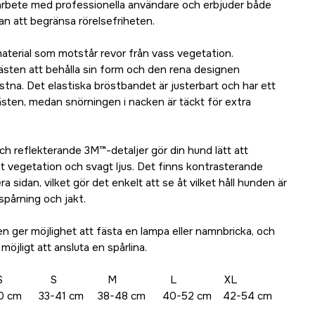
arbete med professionella användare och erbjuder både
tan att begränsa rörelsefriheten.
-material som motstår revor från vass vegetation.
västen att behålla sin form och den rena designen
astna. Det elastiska bröstbandet är justerbart och har ett
ästen, medan snörningen i nacken är täckt för extra
ch reflekterande 3M™-detaljer gör din hund lätt att
 tät vegetation och svagt ljus. Det finns kontrasterande
ra sidan, vilket gör det enkelt att se åt vilket håll hunden är
 spårning och jakt.
n ger möjlighet att fästa en lampa eller namnbricka, och
öjligt att ansluta en spårlina.
S S M L XL
 cm 33-41 cm 38-48 cm 40-52 cm 42-54 cm