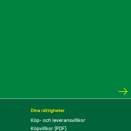
Dina rättigheter
Köp- och leveransvillkor
Köpvillkor (PDF)