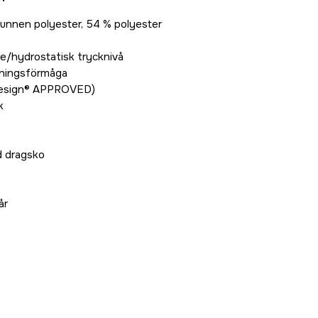
vunnen polyester, 54 % polyester
/hydrostatisk trycknivå
ningsförmåga
uesign® APPROVED)
k
d dragsko
år