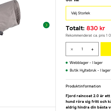
Gör val
Välj Storlek
830 kr
Totalt
:
830 kr
Rekommenderat ca. pris 1 0
×
+
Webblager -
I lager
Butik Hyltebruk -
I lager
Produktinformation
Fjord raincoat 2.0 är ett
hund röra sig fritt och 
aldrig hindra din bästa 