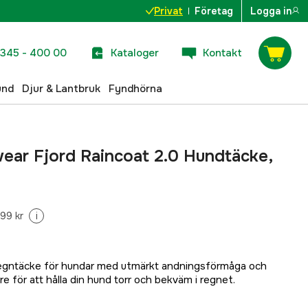
Privat
Företag
Logga in
345 - 400 00
Kataloger
Kontakt
und
Djur & Lantbruk
Fyndhörna
ar Fjord Raincoat 2.0 Hundtäcke,
99 kr
i
 regntäcke för hundar med utmärkt andningsförmåga och
 för att hålla din hund torr och bekväm i regnet.