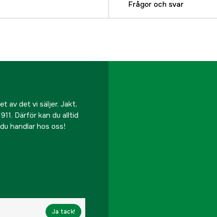
Typ av täcke
Frågor och svar
Djurtyp
Referensnummer
Tillverkarens artikeln
EAN
 av det vi säljer. Jakt,
911. Därför kan du alltid
r du handlar hos oss!
Ja tack!