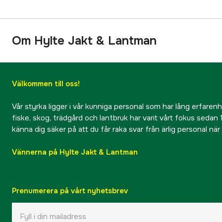
Om Hylte Jakt & Lantman
Välkommen till oss!
Vår styrka ligger i vår kunniga personal som har lång erfarenhet
fiske, skog, trädgård och lantbruk har varit vårt fokus sedan 1
känna dig säker på att du får raka svar från ärlig personal nä
Vännerna på Hylte Jakt & Lantman
Prenumerera på vårt nyhetsbrev