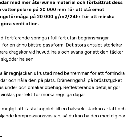
ndar med mer återvunna material och förbättrat dess
n vattenpelare på 20 000 mm för att stå emot
ingsförmåga på 20 000 g/m2/24hr för att minska
göra ventilation.
 fortfarande springa i full fart utan begränsningar.
s för en ännu bättre passform. Det stora antalet storlekar
erbara dragskor vid huvud, hals och svans gör att den täcker
 skyddar halsen.
iga är regnjackan utrustad med benremmar för att förhindra
indar och hålla den på plats. Dräneringshål på bröststycket
las under och orsakar obehag. Reflekterande detaljer gör
 vinklar, perfekt för mörka regniga dagar.
öjligt att fästa kopplet till en halvsele. Jackan är lätt och
öljande kompressionsväskan, så du kan ha den med dig när
r: