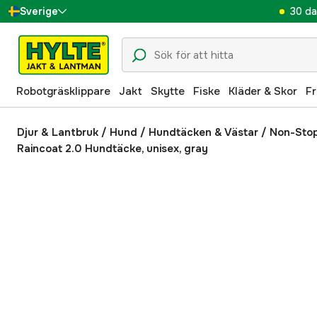
30 da
Sverige
Danmark
Suomi
Robotgräsklippare
Jakt
Skytte
Fiske
Kläder & Skor
Fr
Norge
Deutschland
Djur & Lantbruk
/
Hund
/
Hundtäcken & Västar
/
Non-Stop
Raincoat 2.0 Hundtäcke, unisex, gray