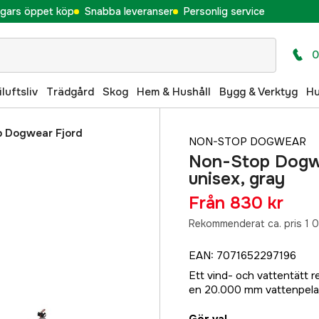
gars öppet köp
Snabba leveranser
Personlig service
0
iluftsliv
Trädgård
Skog
Hem & Hushåll
Bygg & Verktyg
H
 Dogwear Fjord
NON-STOP DOGWEAR
Non-Stop Dogwe
unisex, gray
Från
830 kr
Rekommenderat ca. pris 1 0
EAN
:
7071652297196
Ett vind- och vattentätt
en 20.000 mm vattenpelare