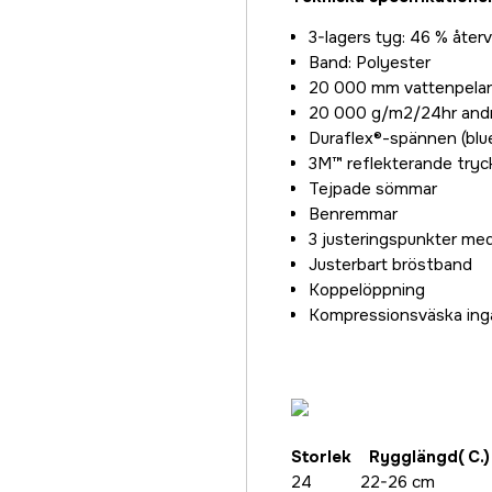
3-lagers tyg: 46 % åter
Band: Polyester
20 000 mm vattenpelare
20 000 g/m2/24hr and
Duraflex®-spännen (bl
3M™ reflekterande tryc
Tejpade sömmar
Benremmar
3 justeringspunkter me
Justerbart bröstband
Koppelöppning
Kompressionsväska ing
Storlek Rygglängd( C.)
24 22-26 cm