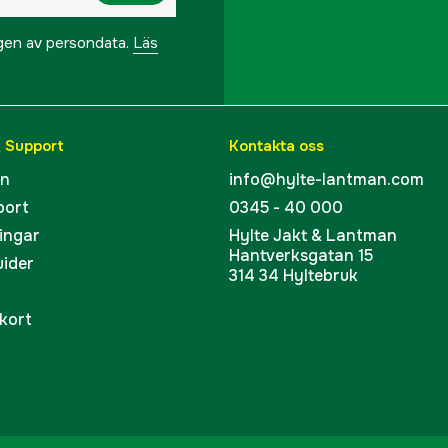
ngen av persondata.
Läs
& Support
Kontakta oss
en
info@hylte-lantman.com
port
0345 - 40 000
ingar
Hylte Jakt & Lantman
Hantverksgatan 15
uider
314 34 Hyltebruk
kort