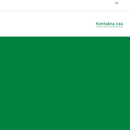
Regn & Vindtäcke
Hund
Kontakta oss
3000065777
ummer
29719
7071652297196