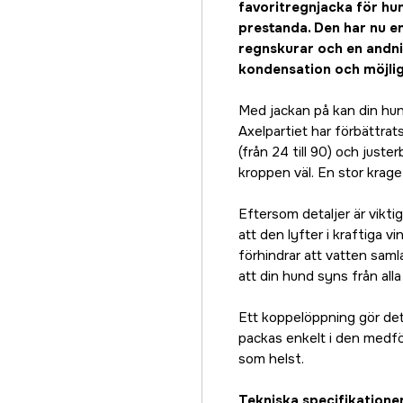
favoritregnjacka för hu
prestanda. Den har nu e
regnskurar och en andn
kondensation och möjlig
Med jackan på kan din hund
Axelpartiet har förbättrat
(från 24 till 90) och just
kroppen väl. En stor krage
Eftersom detaljer är vikt
att den lyfter i kraftiga v
förhindrar att vatten sam
att din hund syns från alla
Ett koppelöppning gör det m
packas enkelt i den medf
som helst.
Tekniska specifikatione