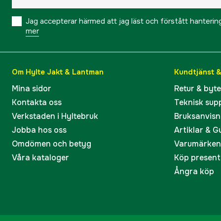
Jag accepterar härmed att jag läst och förstått hanteri
mer
Om Hylte Jakt & Lantman
Kundtjänst 
Mina sidor
Retur & byt
Kontakta oss
Teknisk sup
Verkstaden i Hyltebruk
Bruksanvisn
Jobba hos oss
Artiklar & G
Omdömen och betyg
Varumärken
Våra kataloger
Köp present
Ångra köp