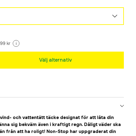
99 kr
i
Välj alternativ
 vind- och vattentätt täcke designat för att låta din
känna sig bekväm även i kraftigt regn. Dåligt väder ska
vän från att ha roligt! Non-Stop har uppgraderat din