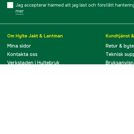
Jag accepterar härmed att jag läst och förstått hanteri
mer
Om Hylte Jakt & Lantman
Kundtjänst 
Mina sidor
Retur & byt
Kontakta oss
Teknisk sup
Verkstaden i Hyltebruk
Bruksanvisn
Jobba hos oss
Artiklar & G
Omdömen och betyg
Varumärken
Våra kataloger
Köp present
Ångra köp