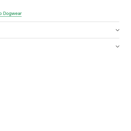
top Dogwear
3000028341
ummer
1000
7071652010009