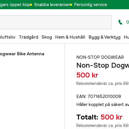
gars öppet köp
Snabba leveranser
Personlig service
0
iluftsliv
Trädgård
Skog
Hem & Hushåll
Bygg & Verktyg
H
ogwear Bike Antenna
NON-STOP DOGWEAR
Non-Stop Dogw
500 kr
Rekommenderat ca. pris 66
EAN
:
7071652010009
Håller kopplet på säkert 
Totalt
:
500 kr
Rekommenderat ca. pris 66