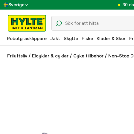
30 da
Sverige
Danmark
Suomi
Robotgräsklippare
Jakt
Skytte
Fiske
Kläder & Skor
Fr
Norge
Deutschland
Friluftsliv
/
Elcyklar & cyklar
/
Cykeltillbehör
/
Non-Stop D