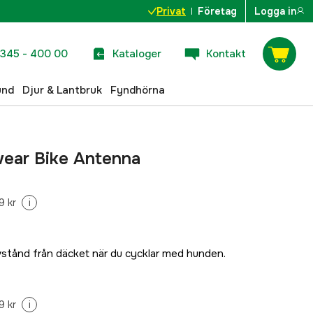
Privat
Företag
Logga in
345 - 400 00
Kataloger
Kontakt
und
Djur & Lantbruk
Fyndhörna
ear Bike Antenna
9 kr
i
avstånd från däcket när du cycklar med hunden.
9 kr
i