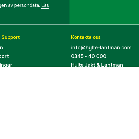
ngen av persondata.
Läs
& Support
Kontakta oss
en
info@hylte-lantman.com
port
0345 - 40 000
ingar
Hylte Jakt & Lantman
Hantverksgatan 15
uider
314 34 Hyltebruk
kort