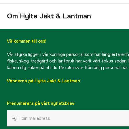
Om Hylte Jakt & Lantman
Välkommen till oss!
Vår styrka ligger i vår kunniga personal som har lång erfarenhet
fiske, skog, trädgård och lantbruk har varit vårt fokus sedan 1
känna dig säker på att du får raka svar från ärlig personal nä
Vännerna på Hylte Jakt & Lantman
Prenumerera på vårt nyhetsbrev