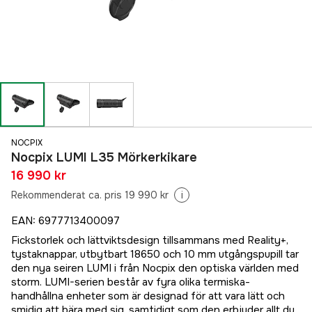
NOCPIX
Nocpix LUMI L35 Mörkerkikare
16 990 kr
Rekommenderat ca. pris 19 990 kr
i
EAN
:
6977713400097
Fickstorlek och lättviktsdesign tillsammans med Reality+,
tystaknappar, utbytbart 18650 och 10 mm utgångspupill tar
den nya seiren LUMI i från Nocpix den optiska världen med
storm. LUMI-serien består av fyra olika termiska-
handhållna enheter som är designad för att vara lätt och
smidig att bära med sig, samtidigt som den erbjuder allt du