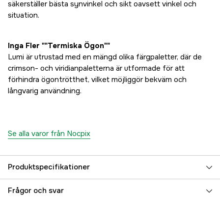
säkerställer bästa synvinkel och sikt oavsett vinkel och
situation.
Inga Fler ""Termiska Ögon""
Lumi är utrustad med en mängd olika färgpaletter, där de
crimson- och viridianpaletterna är utformade för att
förhindra ögontrötthet, vilket möjliggör bekväm och
långvarig användning.
Se alla varor från Nocpix
Produktspecifikationer
Wi-Fi
yes
Frågor och svar
Videoinspelning
Ja