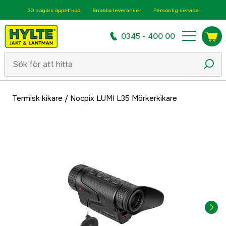
30 dagars öppet köp
Snabba leveranser
Personlig service
0345 - 400 00
Termisk kikare
/
Nocpix LUMI L35 Mörkerkikare