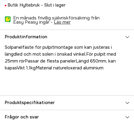
Butik Hyltebruk -
Slut i lager
En månads frivillig självriskförsäkring från
Easy Peasy ingår -
läs mer
Produktinformation
Solpanelfäste för pulpitmontage som kan justeras i
längdled och mot solen i önskad vinkel.För pulpit med
25mm rörPassar de flesta panelerLängd 650mm, kan
kapasVikt 1,1kgMaterial natureloxerad aluminium
Produktspecifikationer
Referensnummer
5000024136
Frågor och svar
Tillverkarens artikelnummer
10606