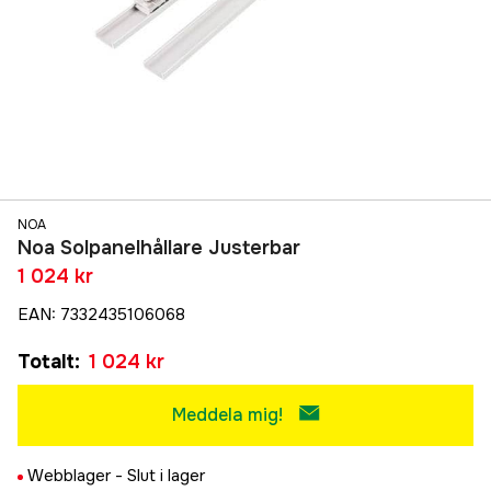
NOA
Noa Solpanelhållare Justerbar
1 024 kr
EAN
:
7332435106068
Totalt
:
1 024 kr
Meddela mig!
Webblager -
Slut i lager