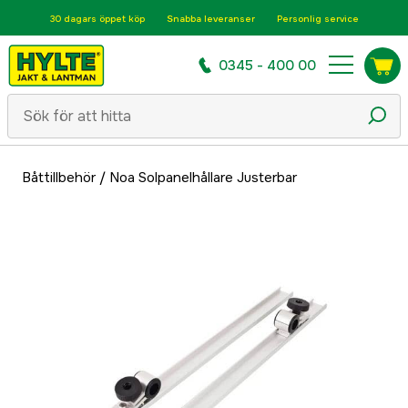
30 dagars öppet köp
Snabba leveranser
Personlig service
0345 - 400 00
Båttillbehör
/
Noa Solpanelhållare Justerbar