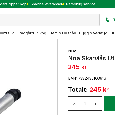
gars öppet köp
Snabba leveranser
Personlig service
0
iluftsliv
Trädgård
Skog
Hem & Hushåll
Bygg & Verktyg
H
NOA
Noa Skarvlås Ut
245 kr
EAN
:
7332435103616
Totalt
:
245 kr
×
+