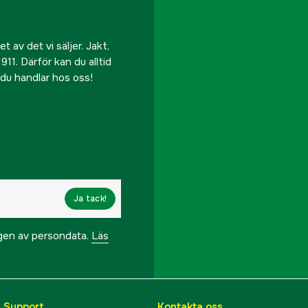
 av det vi säljer. Jakt,
911. Därför kan du alltid
r du handlar hos oss!
Ja tack!
ngen av persondata.
Läs
& Support
Kontakta oss