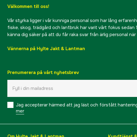
Välkommen till oss!
Vår styrka ligger i vår kunniga personal som har lång erfarenhet
fiske, skog, trädgård och lantbruk har varit vårt fokus sedan 1
känna dig säker på att du får raka svar från ärlig personal nä
Vännerna på Hylte Jakt & Lantman
Prenumerera på vårt nyhetsbrev
Jag accepterar härmed att jag läst och förstått hanteri
mer
Om Hylte Jakt & Lantman
Kundtjänst 