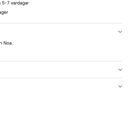
 5-7 vardagar
lager
ån Noa.
5000023671
ummer
10361
7332435103616