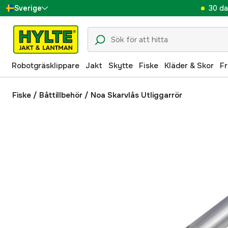
30 da
Sverige
Danmark
Suomi
Robotgräsklippare
Jakt
Skytte
Fiske
Kläder & Skor
Fr
Norge
Deutschland
Fiske
/
Båttillbehör
/
Noa Skarvlås Utliggarrör