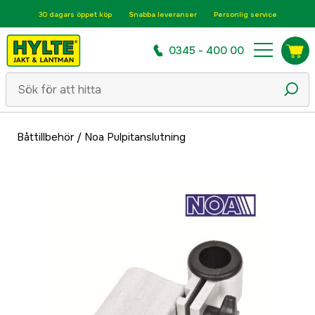
30 dagars öppet köp
Snabba leveranser
Personlig service
0345 - 400 00
Båttillbehör
/
Noa Pulpitanslutning