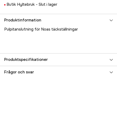
Butik Hyltebruk -
Slut i lager
Produktinformation
Pulpitanslutning för Noas täckställningar
Produktspecifikationer
Referensnummer
5000022603
Frågor och svar
Tillverkarens artikelnummer
10304
EAN
7332435103043