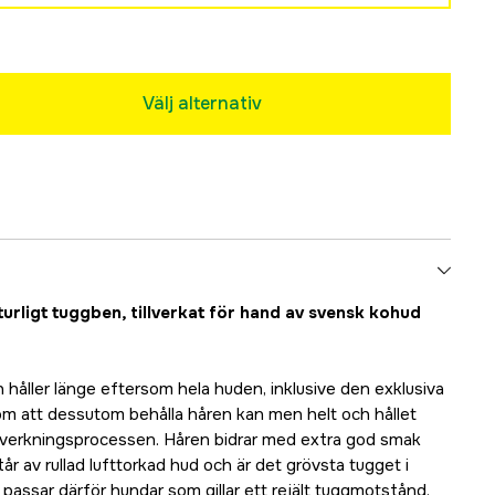
Välj alternativ
aturligt tuggben, tillverkat för hand av svensk kohud
 håller länge eftersom hela huden, inklusive den exklusiva
m att dessutom behålla håren kan men helt och hållet
tillverkningsprocessen. Håren bidrar med extra god smak
tår av rullad lufttorkad hud och är det grövsta tugget i
passar därför hundar som gillar ett rejält tuggmotstånd.