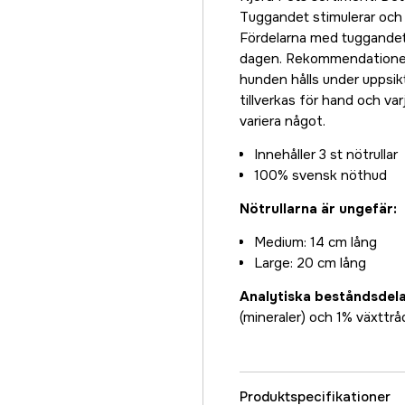
Tuggandet stimulerar och hj
Fördelarna med tuggandet 
dagen. Rekommendationern
hunden hålls under uppsikt 
tillverkas för hand och va
variera något.
Innehåller 3 st nötrullar
100% svensk nöthud
Nötrullarna är ungefär:
Medium: 14 cm lång
Large: 20 cm lång
Analytiska beståndsdela
(mineraler) och 1% växttråd
Produktspecifikationer