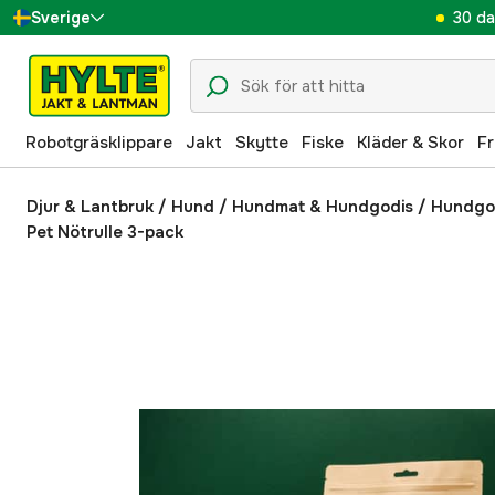
30 da
Sverige
Danmark
Suomi
Robotgräsklippare
Jakt
Skytte
Fiske
Kläder & Skor
Fr
Norge
Deutschland
Djur & Lantbruk
/
Hund
/
Hundmat & Hundgodis
/
Hundgo
Pet Nötrulle 3-pack