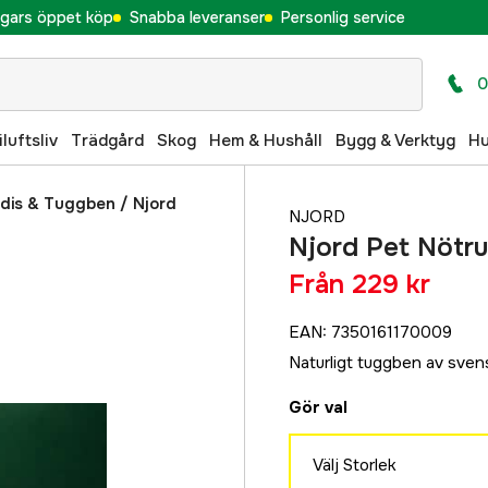
gars öppet köp
Snabba leveranser
Personlig service
0
iluftsliv
Trädgård
Skog
Hem & Hushåll
Bygg & Verktyg
H
dis & Tuggben
/
Njord
NJORD
Njord Pet Nötru
Från
229 kr
EAN
:
7350161170009
Naturligt tuggben av sven
Gör val
Välj Storlek