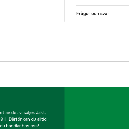
Djurtyp
Frågor och svar
Referensnummer
Tillverkarens artikeln
EAN
 av det vi säljer. Jakt,
911. Därför kan du alltid
r du handlar hos oss!