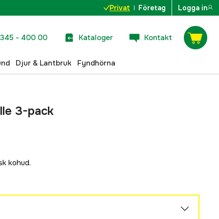
Privat
Företag
Logga in
345 - 400 00
Kataloger
Kontakt
und
Djur & Lantbruk
Fyndhörna
lle 3-pack
sk kohud.