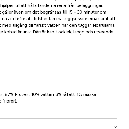
älper till att hålla tänderna rena från beläggningar.
gäller även om det begränsas till 15 – 30 minuter om
a är därför att tidsbestämma tuggsessionerna samt att
med tillgång till färskt vatten när den tuggar. Nötrullarna
rje kohud är unik. Därför kan tjocklek, längd och utseende
r:
87% Protein, 10% vatten, 3% råfett, 1% råaska
 (fibrer).