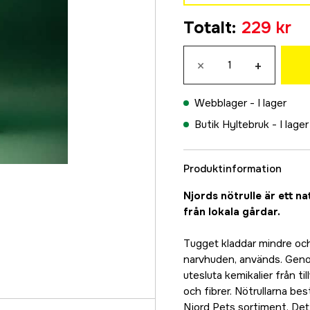
M
Totalt
:
229 kr
229 kr
L
×
+
334 kr
Webblager -
I lager
Butik Hyltebruk -
I lager
Produktinformation
Njords nötrulle är ett n
från lokala gårdar.
Tugget kladdar mindre och
narvhuden, används. Geno
utesluta kemikalier från 
och fibrer. Nötrullarna bes
Njord Pets sortiment. Det 