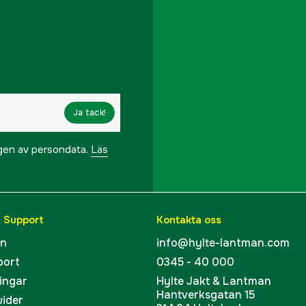
Ja tack!
ngen av persondata.
Läs
& Support
Kontakta oss
en
info@hylte-lantman.com
port
0345 - 40 000
ingar
Hylte Jakt & Lantman
Hantverksgatan 15
uider