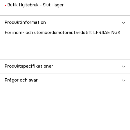
Butik Hyltebruk -
Slut i lager
Produktinformation
För inom- och utombordsmotorer.Tändstift LFR4AE NGK
Produktspecifikationer
Referensnummer
5000025263
Frågor och svar
Tillverkarens artikelnummer
17.9805
EAN
678633136221