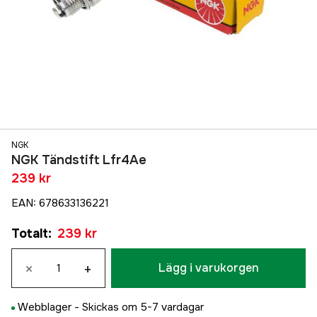
NGK
NGK Tändstift Lfr4Ae
239 kr
EAN
:
678633136221
Totalt
:
239 kr
×
+
Lägg i varukorgen
Webblager -
Skickas om 5-7 vardagar