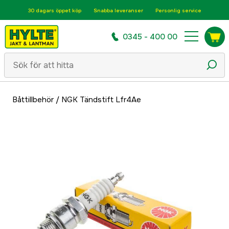
30 dagars öppet köp
Snabba leveranser
Personlig service
0345 - 400 00
Båttillbehör
/
NGK Tändstift Lfr4Ae