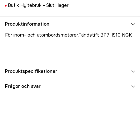
Butik Hyltebruk -
Slut i lager
Produktinformation
För inom- och utombordsmotorer.Tändstift BP7HS10 NGK
Produktspecifikationer
Referensnummer
5000025231
Frågor och svar
Tillverkarens artikelnummer
17.9802
EAN
087295178294