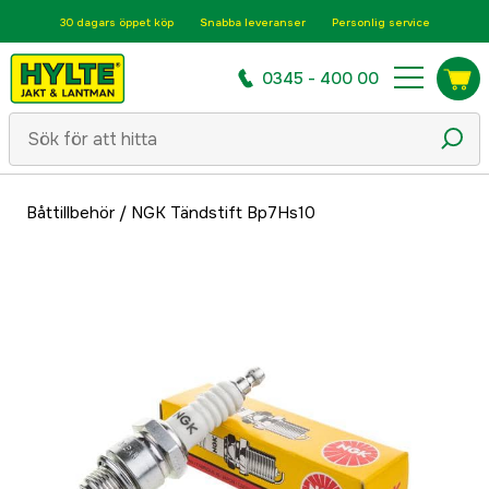
30 dagars öppet köp
Snabba leveranser
Personlig service
0345 - 400 00
Båttillbehör
/
NGK Tändstift Bp7Hs10