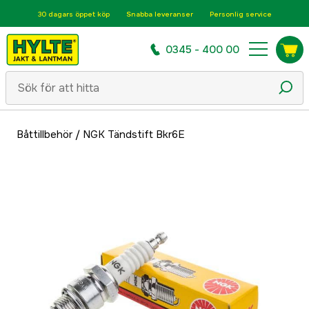
30 dagars öppet köp
Snabba leveranser
Personlig service
0345 - 400 00
Båttillbehör
/
NGK Tändstift Bkr6E