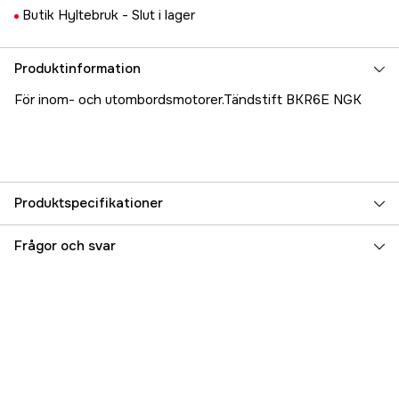
Butik Hyltebruk -
Slut i lager
Produktinformation
För inom- och utombordsmotorer.Tändstift BKR6E NGK
Produktspecifikationer
Referensnummer
5000025227
Frågor och svar
Tillverkarens artikelnummer
17.8884
EAN
087295169629