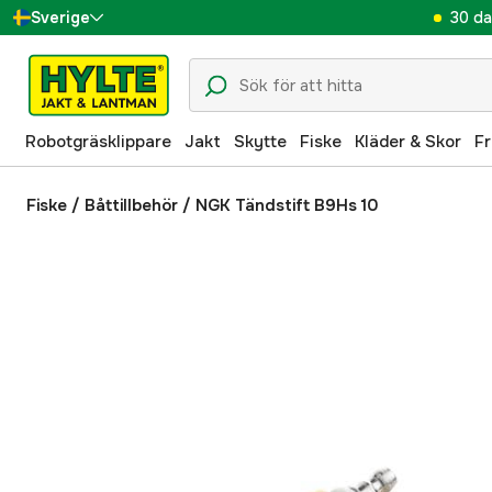
30 da
Sverige
Danmark
Suomi
Robotgräsklippare
Jakt
Skytte
Fiske
Kläder & Skor
Fr
Norge
Deutschland
Fiske
/
Båttillbehör
/
NGK Tändstift B9Hs 10