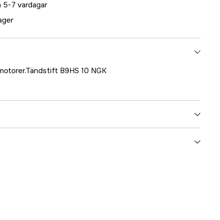
 5-7 vardagar
lager
motorer.Tändstift B9HS 10 NGK
5000025226
ummer
17.8827
087295136263