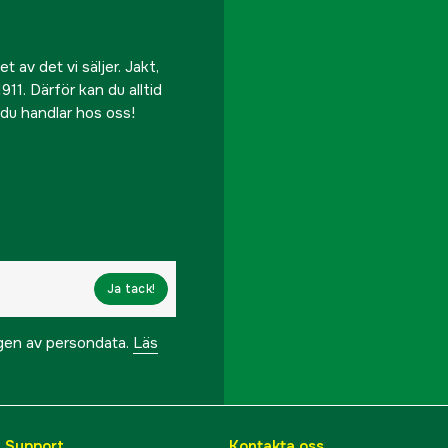
 av det vi säljer. Jakt,
911. Därför kan du alltid
r du handlar hos oss!
Ja tack!
ngen av persondata.
Läs
& Support
Kontakta oss