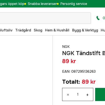
gars öppet köp
Snabba leveranser
Personlig service
0
iluftsliv
Trädgård
Skog
Hem & Hushåll
Bygg & Verktyg
H
NGK
NGK Tändstift 
89 kr
EAN
:
087295136263
Totalt
:
89 kr
×
+