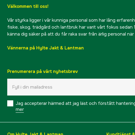
Välkommen till oss!
Vår styrka ligger i vår kunniga personal som har lång erfarenhet
fiske, skog, trädgård och lantbruk har varit vårt fokus sedan 1
känna dig säker på att du får raka svar från ärlig personal nä
Vännerna på Hylte Jakt & Lantman
Prenumerera på vårt nyhetsbrev
Jag accepterar härmed att jag läst och förstått hanteri
mer
Om Hylte Jakt & Lantman
Kundtjänst 