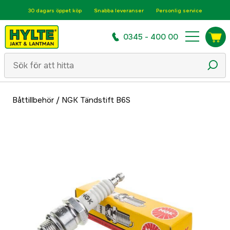
30 dagars öppet köp
Snabba leveranser
Personlig service
0345 - 400 00
Båttillbehör
/
NGK Tändstift B6S