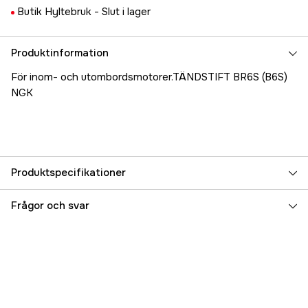
Butik Hyltebruk -
Slut i lager
Produktinformation
För inom- och utombordsmotorer.TÄNDSTIFT BR6S (B6S)
NGK
Produktspecifikationer
Referensnummer
5000025221
Frågor och svar
Tillverkarens artikelnummer
17.8821
EAN
087295135228