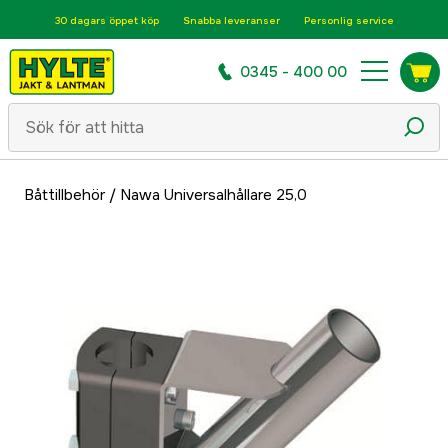
30 dagars öppet köp
Snabba leveranser
Personlig service
0345 - 400 00
Båttillbehör
/
Nawa Universalhållare 25,0