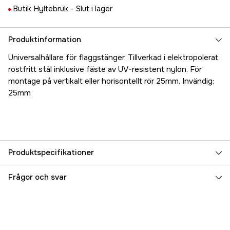
Butik Hyltebruk -
Slut i lager
Produktinformation
Universalhållare för flaggstänger. Tillverkad i elektropolerat
rostfritt stål inklusive fäste av UV-resistent nylon. För
montage på vertikalt eller horisontellt rör 25mm. Invändig:
25mm
Produktspecifikationer
Referensnummer
5000025367
Frågor och svar
Tillverkarens artikelnummer
17.1594
EAN
6417780196030