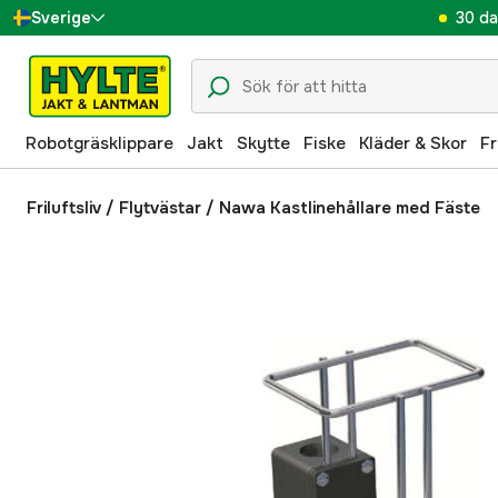
30 da
Sverige
Danmark
Suomi
Robotgräsklippare
Jakt
Skytte
Fiske
Kläder & Skor
Fr
Norge
Deutschland
Friluftsliv
/
Flytvästar
/
Nawa Kastlinehållare med Fäste