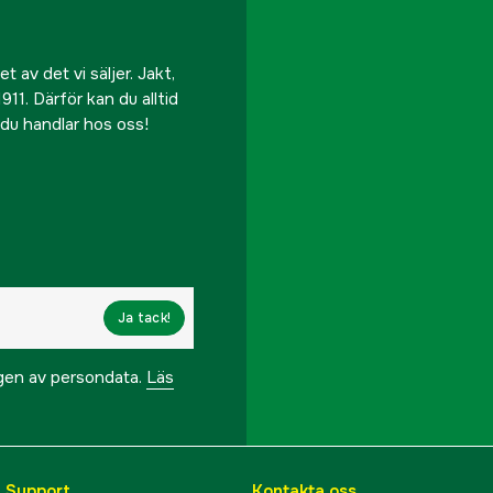
 av det vi säljer. Jakt,
911. Därför kan du alltid
r du handlar hos oss!
Ja tack!
ngen av persondata.
Läs
& Support
Kontakta oss