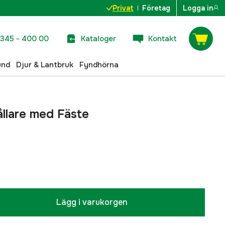
Privat
Företag
Logga in
345 - 400 00
Kataloger
Kontakt
und
Djur & Lantbruk
Fyndhörna
llare med Fäste
Lägg i varukorgen