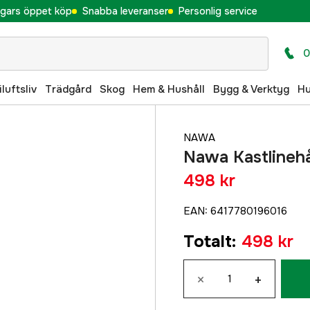
gars öppet köp
Snabba leveranser
Personlig service
0
iluftsliv
Trädgård
Skog
Hem & Hushåll
Bygg & Verktyg
H
NAWA
Nawa Kastlinehå
498 kr
EAN
:
6417780196016
Totalt
:
498 kr
×
+