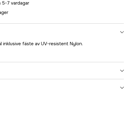
 5-7 vardagar
lager
ål inklusive fäste av UV-resistent Nylon.
5000020048
ummer
17.1592
6417780196016