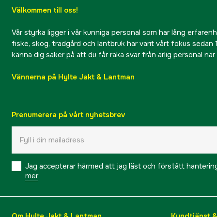
Välkommen till oss!
Vår styrka ligger i vår kunniga personal som har lång erfarenhet
fiske, skog, trädgård och lantbruk har varit vårt fokus sedan 1
känna dig säker på att du får raka svar från ärlig personal nä
Vännerna på Hylte Jakt & Lantman
Prenumerera på vårt nyhetsbrev
Jag accepterar härmed att jag läst och förstått hanteri
mer
Om Hylte Jakt & Lantman
Kundtjänst 