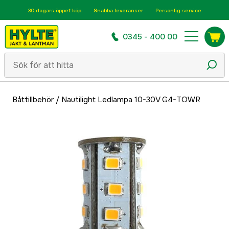
30 dagars öppet köp
Snabba leveranser
Personlig service
0345 - 400 00
Båttillbehör
/
Nautilight Ledlampa 10-30V G4-TOWR