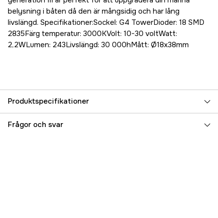
generation III är perfekt för att uppgradera din marina
belysning i båten då den är mångsidig och har lång
livslängd. Specifikationer:Sockel: G4 TowerDioder: 18 SMD
2835Färg temperatur: 3000KVolt: 10-30 voltWatt:
2,2WLumen: 243Livslängd: 30 000hMått: Ø18x38mm
Produktspecifikationer
Referensnummer
5000070574
Frågor och svar
Tillverkarens artikelnummer
17.71962
EAN
7393401719620