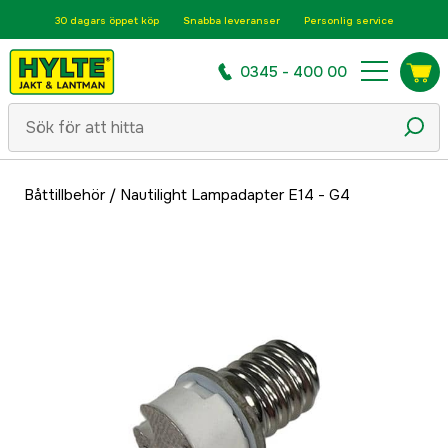
30 dagars öppet köp
Snabba leveranser
Personlig service
0345 - 400 00
Båttillbehör
/
Nautilight Lampadapter E14 - G4