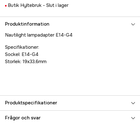
Butik Hyltebruk -
Slut i lager
Produktinformation
Nautilight lampadapter E14-G4
Specifikationer:
Sockel: E14-G4
Storlek: 19x33,6mm
Produktspecifikationer
Referensnummer
5000075034
Frågor och svar
Tillverkarens artikelnummer
17.71953