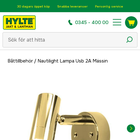
30 dagars öppet köp
Snabba leveranser
Personlig service
0345 - 400 00
Båttillbehör
/
Nautilight Lampa Usb 2A Mässin