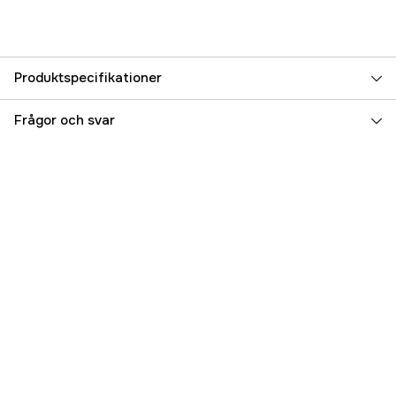
Produktspecifikationer
Referensnummer
5000093122
Frågor och svar
Tillverkarens artikelnummer
17.69816
EAN
7393401698161