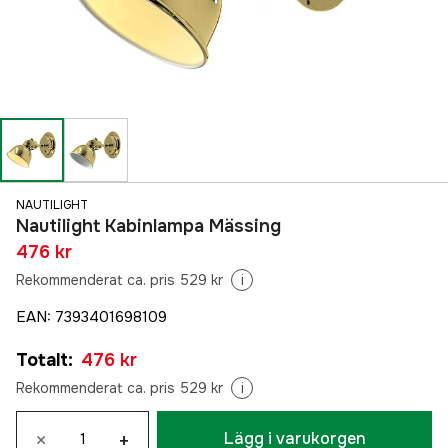
NAUTILIGHT
Nautilight Kabinlampa Mässing
476 kr
Rekommenderat ca. pris 529 kr
i
EAN
:
7393401698109
Totalt
:
476 kr
Rekommenderat ca. pris 529 kr
i
×
+
Lägg i varukorgen