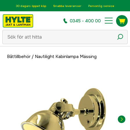
30 dagars öppet köp
Snabba leveranser
Personlig service
0345 - 400 00
Båttillbehör
/
Nautilight Kabinlampa Mässing