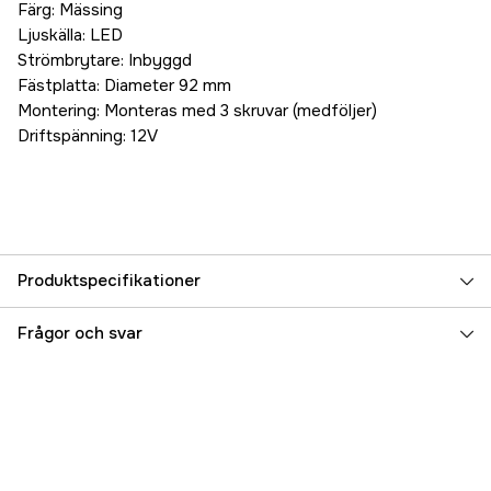
Färg: Mässing
Ljuskälla: LED
Strömbrytare: Inbyggd
Fästplatta: Diameter 92 mm
Montering: Monteras med 3 skruvar (medföljer)
Driftspänning: 12V
Produktspecifikationer
Referensnummer
5000093121
Frågor och svar
Tillverkarens artikelnummer
17.69810
EAN
7393401698109