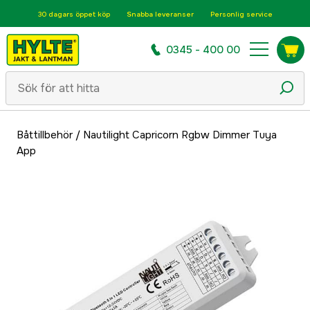
30 dagars öppet köp
Snabba leveranser
Personlig service
0345 - 400 00
Båttillbehör
/
Nautilight Capricorn Rgbw Dimmer Tuya
App