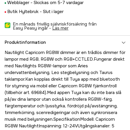
Webblager -
Skickas om 5-7 vardagar
Butik Hyltebruk -
Slut i lager
En månads frivillig självriskförsäkring från
Easy Peasy ingår -
läs mer
Produktinformation
Nautilight Capricorn RGBW dimmer är en trådlös dimmer för
lampor med RGB, RGBW och RGB+CCTLED.Fungerar direkt
med Nautilights RGBW-lampor som Aries
undervattenbelysning, Leo stegbelysning och Taurus
taklampor.Kan kopplas direkt till Tuya app med bluetooth
för styrning via mobil eller Capricorn RGBW fjärrkontroll
(tillbehör art. 69684).Med appen Tuya kan du inte bara slå
på/av dina lampor utan också kontrollera RGBW-färg,
färgtemperatur och ljusstyrka, fördröjd på/avstängning,
timmerkörning, scenredigeringar och även synkronisera
musik med belysningen.SpecifikationModell: Capricorn
RGBW NautilightInspänning: 12-24VUtgångskanaler: 5