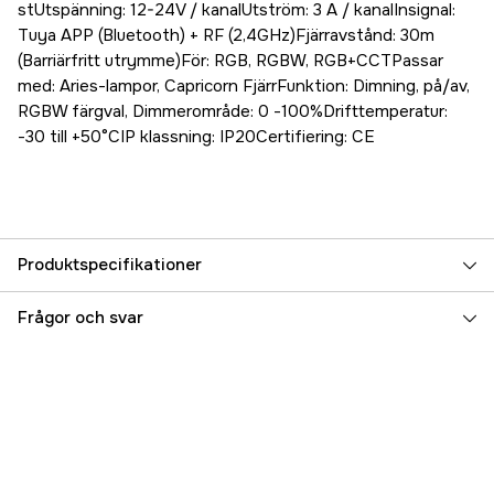
stUtspänning: 12-24V / kanalUtström: 3 A / kanalInsignal:
Tuya APP (Bluetooth) + RF (2,4GHz)Fjärravstånd: 30m
(Barriärfritt utrymme)För: RGB, RGBW, RGB+CCTPassar
med: Aries-lampor, Capricorn FjärrFunktion: Dimning, på/av,
RGBW färgval, Dimmerområde: 0 -100%Drifttemperatur:
-30 till +50°CIP klassning: IP20Certifiering: CE
Produktspecifikationer
Referensnummer
5000033473
Frågor och svar
Tillverkarens artikelnummer
17.69683
EAN
7393401696839