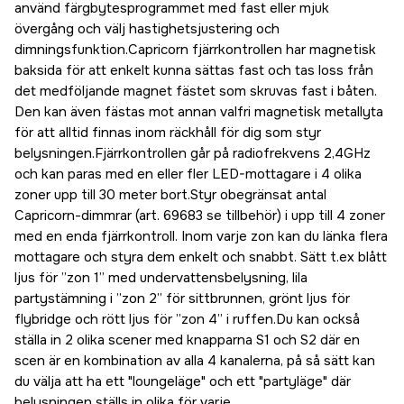
använd färgbytesprogrammet med fast eller mjuk
övergång och välj hastighetsjustering och
dimningsfunktion.Capricorn fjärrkontrollen har magnetisk
baksida för att enkelt kunna sättas fast och tas loss från
det medföljande magnet fästet som skruvas fast i båten.
Den kan även fästas mot annan valfri magnetisk metallyta
för att alltid finnas inom räckhåll för dig som styr
belysningen.Fjärrkontrollen går på radiofrekvens 2,4GHz
och kan paras med en eller fler LED-mottagare i 4 olika
zoner upp till 30 meter bort.Styr obegränsat antal
Capricorn-dimmrar (art. 69683 se tillbehör) i upp till 4 zoner
med en enda fjärrkontroll. Inom varje zon kan du länka flera
mottagare och styra dem enkelt och snabbt. Sätt t.ex blått
ljus för ”zon 1” med undervattensbelysning, lila
partystämning i ”zon 2” för sittbrunnen, grönt ljus för
flybridge och rött ljus för ”zon 4” i ruffen.Du kan också
ställa in 2 olika scener med knapparna S1 och S2 där en
scen är en kombination av alla 4 kanalerna, på så sätt kan
du välja att ha ett "loungeläge" och ett "partyläge" där
belysningen ställs in olika för varje