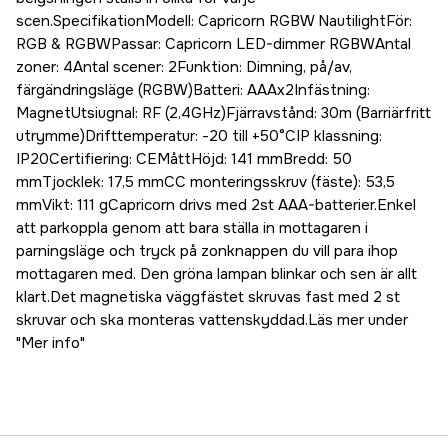
scen.SpecifikationModell: Capricorn RGBW NautilightFör:
RGB & RGBWPassar: Capricorn LED-dimmer RGBWAntal
zoner: 4Antal scener: 2Funktion: Dimning, på/av,
färgändringsläge (RGBW)Batteri: AAAx2Infästning:
MagnetUtsiugnal: RF (2,4GHz)Fjärravstånd: 30m (Barriärfritt
utrymme)Drifttemperatur: -20 till +50°CIP klassning:
IP20Certifiering: CEMåttHöjd: 141 mmBredd: 50
mmTjocklek: 17,5 mmCC monteringsskruv (fäste): 53,5
mmVikt: 111 gCapricorn drivs med 2st AAA-batterier.Enkel
att parkoppla genom att bara ställa in mottagaren i
parningsläge och tryck på zonknappen du vill para ihop
mottagaren med. Den gröna lampan blinkar och sen är allt
klart.Det magnetiska väggfästet skruvas fast med 2 st
skruvar och ska monteras vattenskyddad.Läs mer under
"Mer info"