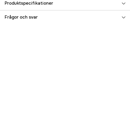
Produktspecifikationer
Referensnummer
5000033474
Frågor och svar
Tillverkarens artikelnummer
17.69684
EAN
7393401696846