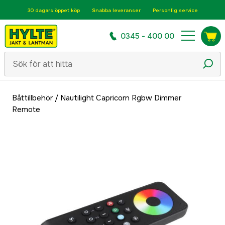
30 dagars öppet köp
Snabba leveranser
Personlig service
0345 - 400 00
Båttillbehör
/
Nautilight Capricorn Rgbw Dimmer
Remote