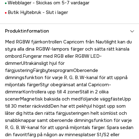
Webblager -
Skickas om 5-7 vardagar
Butik Hyltebruk -
Slut i lager
Produktinformation
Med RGBW fjärrkontrollen Capricorn från Nautilight kan du
styra alla dina RGBW-lampors färger och sätta rätt känsla
ombord.Fungerar med RGB eller RGBW LED-
dimmerUltrakänsligt hjul för
färgjusteringFärgbytesprogramOberoende
dimningsfunktion för varje R, G, B, W-kanal för att uppnå
miljontals färgerStyr obegränsat antal Capricorn-
dimmrarKontrollera upp till 4 zonerStäll in 2 olika
scenerMagnetisk baksida och medföljande väggfästeUpp
till 30 meter räckviddDen har ett pekhjul högst upp som
låter dig hitta den rätta färgjusteringen helt sömlöst och
snabbknappar samt oberoende dimningsfunktion för varje
R, G, B, W-kanal för att uppnå miljontals färger. Spara sedan
din favoritfärg på någon av minnesplatser S1/S2 eller