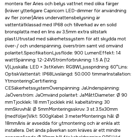
montera fler Aries och belys vattnet med olika färger
(kräver ytterligare Capricorn LED-dimmer för användning
av fler zoner)Aries undervattensbelysning är
vattentätklassad med IP68 och tillverkad av en solid
bronsplatta med en lins av 3,5mm extra slitstark
plast.Utrustad med säkerhetssystem för att skydda mot
över-/ och underspänning, överström samt vid omvänd
polaritet.SpecifikationLjusflöde: 900 LumenEffekt: 14
wattSpänning: 12-24VStrömförbrukning: 1.5 A (12
V)Ljuskälla: LED × 3stKelvin: RGBWLjusspridning: 60°Lins:
OptiskVattentät: IP68Livslängd: 50.000 timmarInstallation:
YtmonteringCertifiering:
CESäkerhetssystemÖverspänning: JaUnderspänning:
JaÖverström: JaOmvänd polaritet: JaMåttDiameter: Ø 90
mmTjocklek: 18 mmTjocklek inkl. kabeltätning: 30
mmSkruvhål: Ø 5mmMonteringsskruv: 3 st 3.5x30mm
(medföljer)Vikt: 500gKabel: 3 meterMonterings hål: Ø
18mmAris är avsedda för ytmontering och är enkla att
installera. Det ända påverkan som kräves är ett mindre