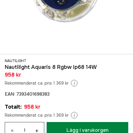
NAUTILIGHT
Nautilight Aquaris 8 Rgbw Ip68 14W
958 kr
Rekommenderat ca. pris 1 369 kr
i
EAN
:
7393401698383
Totalt
:
958 kr
Rekommenderat ca. pris 1 369 kr
i
×
+
Lägg i varukorgen