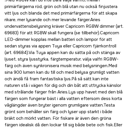
!Med RGBW kan du inte bara välja valfritt mellan
primärfärgerna röd, grön och blå utan nu också finjustera
vitt ljus och blanda det med primärfärgerna för att skapa
rikare, mer lysande och mer levande färger.Aries
undervattensbelysning kräver Capricorn RGBW dimmer (art.
69683) för att RGBW skall fungera (se tillbehör).Capricorn
LED-dimmer kopplas mellan batteri och lampor för att
sedan styras via appen Tuya eller Capricorn fjärrkontroll
(art. 69684).Via Tuya appen kan du sätta på och stänga av
ljuset, styra ljusstyrka, färgtemperatur, välja valfri RGBW-
färg och även synkronisera musik med belysningen.Med
sina 900 lumen kan du till och med belysa grumligt vatten
och ändå få fram fantastiska ljus.På så sätt kan inte
naturen stå i vägen för dig och din båt att uttrycka känslor
med strålande färger från Aries.​Lys upp havet med den blå
färgen som fungerar bäst i alla vatten eftersom dess korta
våglängder även bryter igenom grumligare vatten.Testa
grönt som behåller sin färg och lyser upp starkt i både
bräkt och mörkt vatten. För fiskare är även den gröna
färgen idealisk då den lockar till sig både bete och fisk.Eller