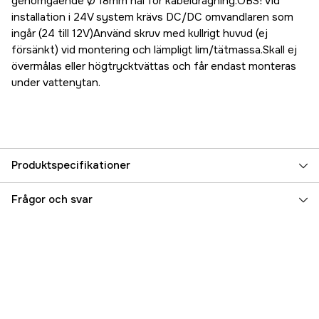
genomgående Ø 18mm hål för kabeldragning.OBS! Vid
installation i 24V system krävs DC/DC omvandlaren som
ingår (24 till 12V)Använd skruv med kullrigt huvud (ej
försänkt) vid montering och lämpligt lim/tätmassa.Skall ej
övermålas eller högtrycktvättas och får endast monteras
under vattenytan.
Produktspecifikationer
Referensnummer
5000033486
Frågor och svar
Tillverkarens artikelnummer
17.69838
EAN
7393401698383