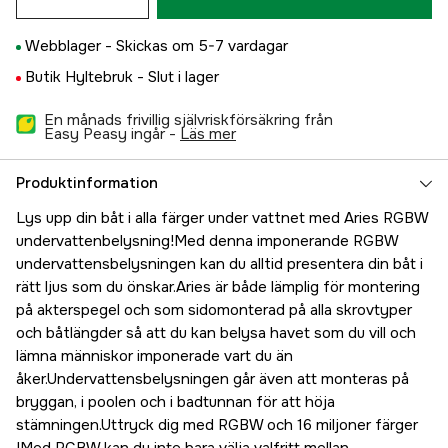
Webblager -
Skickas om 5-7 vardagar
Butik Hyltebruk -
Slut i lager
En månads frivillig självriskförsäkring från
Easy Peasy ingår -
läs mer
Produktinformation
Lys upp din båt i alla färger under vattnet med Aries RGBW
undervattenbelysning!Med denna imponerande RGBW
undervattensbelysningen kan du alltid presentera din båt i
rätt ljus som du önskar.Aries är både lämplig för montering
på akterspegel och som sidomonterad på alla skrovtyper
och båtlängder så att du kan belysa havet som du vill och
lämna människor imponerade vart du än
åker.Undervattensbelysningen går även att monteras på
bryggan, i poolen och i badtunnan för att höja
stämningen.Uttryck dig med RGBW och 16 miljoner färger​