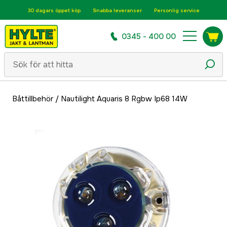
30 dagars öppet köp
Snabba leveranser
Personlig service
0345 - 400 00
Båttillbehör
/
Nautilight Aquaris 8 Rgbw Ip68 14W