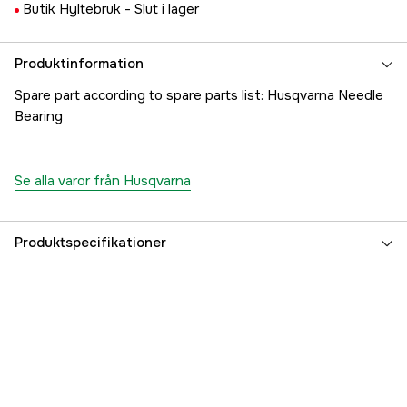
Butik Hyltebruk -
Slut i lager
Produktinformation
Spare part according to spare parts list: Husqvarna Needle
Bearing
Se alla varor från Husqvarna
Produktspecifikationer
Referensnummer
1000178172
Tillverkarens artikelnummer
5032546-01
EAN
7391883095850