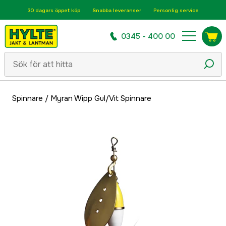
30 dagars öppet köp
Snabba leveranser
Personlig service
0345 - 400 00
Spinnare
/
Myran Wipp Gul/Vit Spinnare