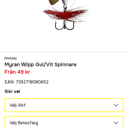
MYRAN
Myran Wipp Gul/Vit Spinnare
Från
49 kr
EAN
:
7392718080652
Gör val
Välj Vikt
10 g
75 kr
Välj Betesfärg
3 g