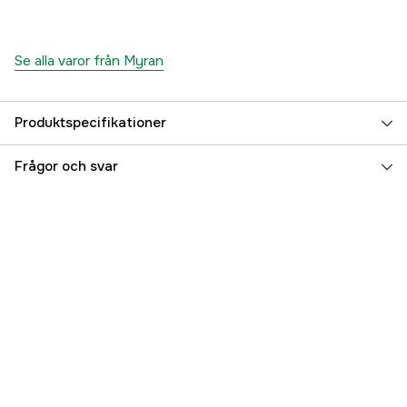
Se alla varor från Myran
Produktspecifikationer
Referensnummer
5000124957
Frågor och svar
Tillverkarens artikelnummer
6843-675
EAN
7392718080652