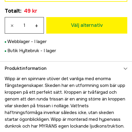
Browntrout Silver
69 kr
Totalt
:
49 kr
75 kr
5 g
Browntrout Koppar
69 kr
×
+
75 kr
Välj alternativ
7 g
Svart
69 kr
69 kr
15 g
Webblager -
I lager
Guld
79 kr
Butik Hyltebruk -
I lager
69 kr
20 g
Silver
89 kr
69 kr
Produktinformation
Koppar
Wipp är en spinnare utöver det vanliga med enorma
69 kr
fångstegenskaper. Skeden har en utformning som bär upp
kroppen på ett perfekt sätt. Kroppen är tvåfärgad och
genom att den runda trissan är en aning större än kroppen
vilar skeden på trissan i nolläge. Vattnets
häftningsförmåga inverkar således icke, utan skeden
startar ögonblickligen. Wipp är monterad med hypervass
dunkrok och har MYRANS egen lockande ljudkonstruktion.