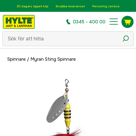
30 dagars öppet köp
Snabba leveranser
Personlig service
0345 - 400 00
Spinnare
/
Myran Sting Spinnare