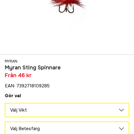
MYRAN
Myran Sting Spinnare
Från
46 kr
EAN
:
7392718109285
Gör val
Välj Vikt
12 g
Tillfälligt slut
79 kr
Välj Betesfärg
5 g