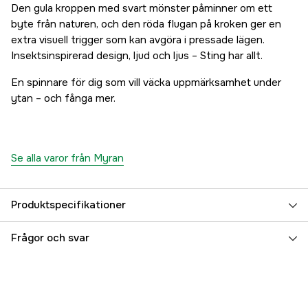
Den gula kroppen med svart mönster påminner om ett
byte från naturen, och den röda flugan på kroken ger en
extra visuell trigger som kan avgöra i pressade lägen.
Insektsinspirerad design, ljud och ljus – Sting har allt.
En spinnare för dig som vill väcka uppmärksamhet under
ytan – och fånga mer.
Se alla varor från Myran
Produktspecifikationer
Krokstorlek, drag
4
Frågor och svar
Beteslängd
8 cm
Betesvikt
12 g