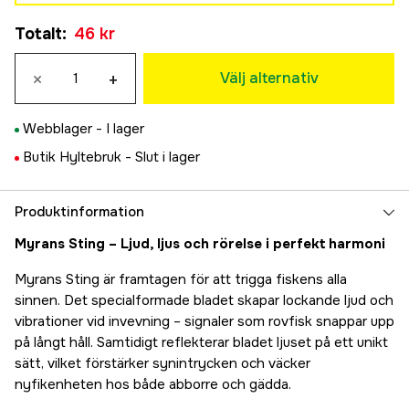
Silver
696 kr
Totalt
:
46 kr
79 kr
7 g
Koppar
69 kr
×
+
79 kr
Välj alternativ
18 g
Svart
89 kr
79 kr
Webblager -
I lager
Guld
Butik Hyltebruk -
Slut i lager
69 kr
Lime
69 kr
Produktinformation
Gul
Myrans Sting – Ljud, ljus och rörelse i perfekt harmoni
69 kr
Myrans Sting är framtagen för att trigga fiskens alla
sinnen. Det specialformade bladet skapar lockande ljud och
vibrationer vid invevning – signaler som rovfisk snappar upp
på långt håll. Samtidigt reflekterar bladet ljuset på ett unikt
sätt, vilket förstärker synintrycken och väcker
nyfikenheten hos både abborre och gädda.