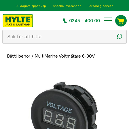
30 dagars öppet köp
Snabba leveranser
Personlig service
0345 - 400 00
Båttillbehör
/
MultiMarine Voltmätare 6-30V