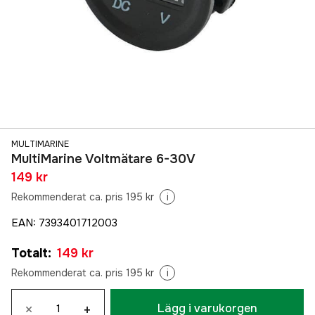
MULTIMARINE
MultiMarine Voltmätare 6-30V
149 kr
Rekommenderat ca. pris 195 kr
i
EAN
:
7393401712003
Totalt
:
149 kr
Rekommenderat ca. pris 195 kr
i
×
+
Lägg i varukorgen