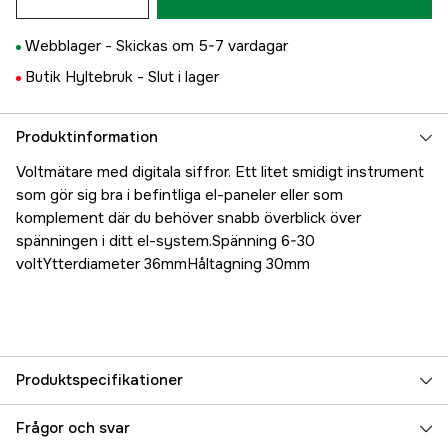
Webblager -
Skickas om 5-7 vardagar
Butik Hyltebruk -
Slut i lager
Produktinformation
Voltmätare med digitala siffror. Ett litet smidigt instrument
som gör sig bra i befintliga el-paneler eller som
komplement där du behöver snabb överblick över
spänningen i ditt el-system.Spänning 6-30
voltYtterdiameter 36mmHåltagning 30mm
Produktspecifikationer
Referensnummer
5000025787
Frågor och svar