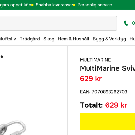
gars öppet köp
Snabba leveranser
Personlig service
0
iluftsliv
Trädgård
Skog
Hem & Hushåll
Bygg & Verktyg
H
re
MULTIMARINE
MultiMarine Svi
629 kr
EAN
:
7070893262703
Totalt
:
629 kr