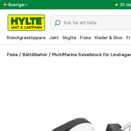
30 da
Sverige
Danmark
Suomi
Robotgräsklippare
Jakt
Skytte
Fiske
Kläder & Skor
Fr
Norge
Deutschland
Fiske
/
Båttillbehör
/
MultiMarine Svivelblock för Lindraga