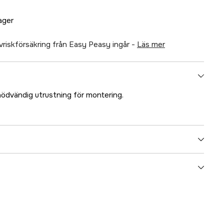
lager
älvriskförsäkring från Easy Peasy ingår -
läs mer
ödvändig utrustning för montering.
5000024551
ummer
17.18214
7070893262703