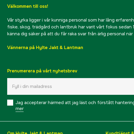
Välkommen till oss!
Vår styrka ligger i vår kunniga personal som har lång erfarenhet
fiske, skog, trädgård och lantbruk har varit vårt fokus sedan 1
känna dig säker på att du får raka svar från ärlig personal nä
Vännerna på Hylte Jakt & Lantman
Prenumerera på vårt nyhetsbrev
Jag accepterar härmed att jag läst och förstått hanteri
mer
Om Hylte Jakt & Lantman
Kundtjänst 