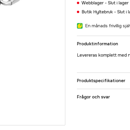
Webblager -
Slut i lager
Butik Hyltebruk -
Slut i 
En månads frivillig sj
Produktinformation
Levereras komplett med n
Produktspecifikationer
Referensnummer
Frågor och svar
Tillverkarens artikeln
EAN