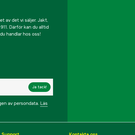
 av det vi säljer. Jakt,
911. Därför kan du alltid
r du handlar hos oss!
Ja tack!
ngen av persondata.
Läs
& Support
Kontakta oss