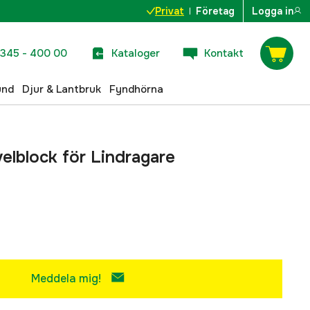
Privat
Företag
Logga in
345 - 400 00
Kataloger
Kontakt
und
Djur & Lantbruk
Fyndhörna
velblock för Lindragare
Meddela mig!