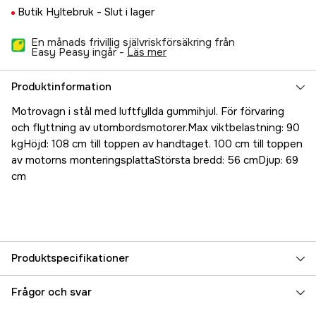
Butik Hyltebruk -
Slut i lager
En månads frivillig självriskförsäkring från
Easy Peasy ingår -
läs mer
Produktinformation
Motrovagn i stål med luftfyllda gummihjul. För förvaring
och flyttning av utombordsmotorer.Max viktbelastning: 90
kgHöjd: 108 cm till toppen av handtaget. 100 cm till toppen
av motorns monteringsplattaStörsta bredd: 56 cmDjup: 69
cm
Produktspecifikationer
Referensnummer
5000021531
Frågor och svar