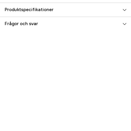
Produktspecifikationer
Referensnummer
5000020002
Frågor och svar
Tillverkarens artikelnummer
17.23083
EAN
7331656147812