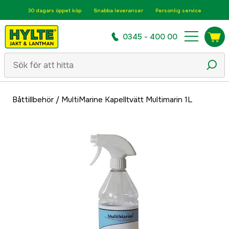
30 dagars öppet köp
Snabba leveranser
Personlig service
0345 - 400 00
Båttillbehör
/
MultiMarine Kapelltvätt Multimarin 1L