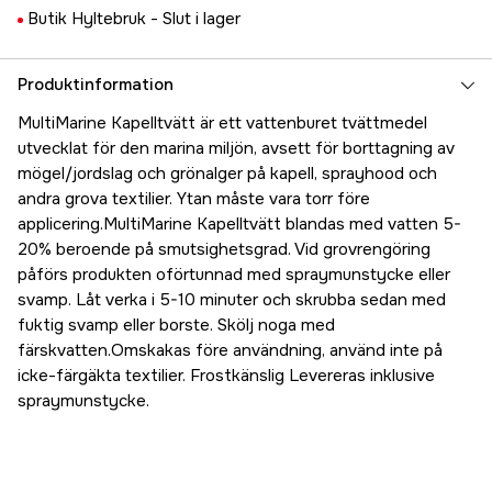
Butik Hyltebruk -
Slut i lager
Produktinformation
MultiMarine Kapelltvätt är ett vattenburet tvättmedel
utvecklat för den marina miljön, avsett för borttagning av
mögel/jordslag och grönalger på kapell, sprayhood och
andra grova textilier. Ytan måste vara torr före
applicering.MultiMarine Kapelltvätt blandas med vatten 5-
20% beroende på smutsighetsgrad. Vid grovrengöring
påförs produkten oförtunnad med spraymunstycke eller
svamp. Låt verka i 5-10 minuter och skrubba sedan med
fuktig svamp eller borste. Skölj noga med
färskvatten.Omskakas före användning, använd inte på
icke-färgäkta textilier. Frostkänslig Levereras inklusive
spraymunstycke.