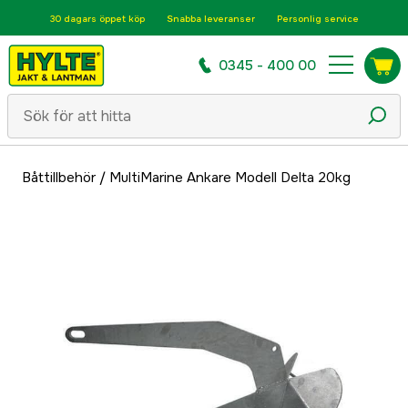
30 dagars öppet köp
Snabba leveranser
Personlig service
0345 - 400 00
Båttillbehör
/
MultiMarine Ankare Modell Delta 20kg